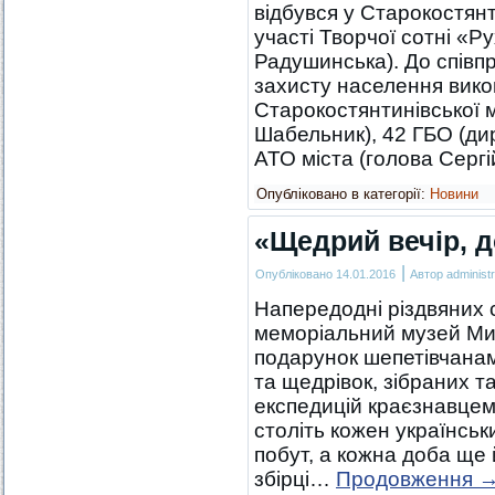
відбувся у Старокостянт
участі Творчої сотні «Р
Радушинська). До співп
захисту населення вико
Старокостянтинівської м
Шабельник), 42 ГБО (ди
АТО міста (голова Сер
Опубліковано в категорії:
Новини
«Щедрий вечір, д
|
Опубліковано
14.01.2016
Автор
administr
Напередодні різдвяних 
меморіальний музей Ми
подарунок шепетівчанам 
та щедрівок, зібраних т
експедицій краєзнавце
століть кожен українськи
побут, а кожна доба ще 
збірці…
Продовження