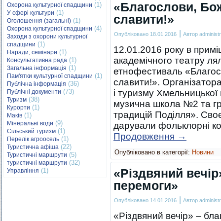
«Благослови, Бож
(1)
Охорона культурної спадщини
(1)
У сфері культури
славити!»
(1)
Оголошення (загальні)
(4)
Охорона культурної спадщини
|
Опубліковано
18.01.2016
Автор
administr
Заходи з охорони культурної
(1)
спадщини
12.01.2016 року в прим
(1)
Наради, семінари
академічного театру ля
(1)
Консультативна рада
(1)
Загальна інформація
етнофестиваль «Благосл
(1)
Пам'ятки культурної спадщини
славити!». Організатора
(36)
Публічна інформація
(73)
і туризму Хмельницької
Публічні документи
(38)
Туризм
музична школа №2 та гр
(1)
Курорти
традицій Поділля». Сво
(1)
Маків
(9)
Мінеральні води
дарували фольклорні ко
(1)
Сільський туризм
Продовження
→
(1)
Перелік агроосель
(22)
Туристична афіша
Опубліковано в категорії:
Новини
(5)
Туристичні маршрути
(32)
туристичні маршрути
«Різдвяний вечір»
(1)
Управління
перемоги»
|
Опубліковано
14.01.2016
Автор
administr
«Різдвяний вечір» – бла