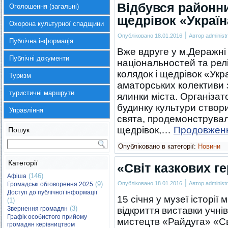
Відбувся районн
Оголошення (загальні)
щедрівок «Україн
Охорона культурної спадщини
|
Опубліковано
18.01.2016
Автор
administr
Публічна інформація
Вже вдруге у м.Деражні з
Публічні документи
національностей та рел
колядок і щедрівок «Укр
Туризм
аматорських колективи з
туристичні маршрути
ялинки міста. Організа
будинку культури створ
Управління
свята, продемонструвал
щедрівок,…
Продовжен
Пошук
Опубліковано в категорії:
Новини
Категорії
«Світ казкових ге
(146)
Афіша
|
(9)
Опубліковано
18.01.2016
Автор
administr
Громадські обговорення 2025
Доступ до публічної інформації
15 січня у музеї історії
(1)
(3)
Звернення громадян
відкриття виставки учні
Графік особистого прийому
мистецтв «Райдуга» «Сві
громадян керівництвом