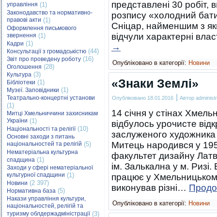
представлені 30 робіт, 
управління
(1)
Законодавство та нормативно-
розпису «холодний бати
правові акти
(1)
Сніцар, найменшим з як
Оформлення письмового
відчули характерні вла
звернення
(1)
(1)
Кадри
→
(44)
Консультації з громадськістю
(16)
Звіт про проведену роботу
Опубліковано в категорії:
Новини
(28)
Оголошення
(3)
Культура
«Знаки Землі»
(1)
Бібліотеки
(1)
Музеї. Заповідники
|
Театрально-концертні установи
Опубліковано
18.01.2016
Автор
administr
(1)
14 січня у стінах Хмел
Митці Хмельниччини захисникам
України
(1)
відбулось урочисте від
(10)
Національності та релігії
заслуженого художника
Основні заходи з питань
Митець народився у 195
національностей та релігій
(5)
Нематеріальна культурна
факультет дизайну Латв
(1)
спадщина
ім. Залькална у м. Ризі.
Заходи у сфері нематеріальної
культурної спадщини
(1)
працює у Хмельницьком
(2 397)
Новини
виконував різні…
Прод
(5)
Нормативна база
Накази управління культури,
Опубліковано в категорії:
Новини
національностей, релігій та
туризму облдержадміністрації
(3)