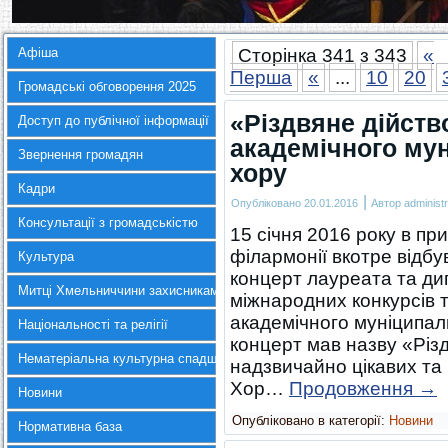
Афіша
Сторінка 341 з 343
«
Перша
«
...
10
20
Громадські обговорення 2025
«Різдвяне дійств
Доступ до публічної інформації
академічного му
Звернення громадян
хору
Кадри
|
Опубліковано
20.01.2016
Автор
administr
Консультації з громадськістю
15 січня 2016 року в пр
філармонії вкотре відб
Культура
концерт лауреата та ди
Митці Хмельниччини захисникам України
міжнародних конкурсів 
академічного муніципал
Національності та релігії
концерт мав назву «Різ
Нематеріальна культурна спадщина
надзвичайно цікавих та 
Хор…
Продовження
→
Новини
Опубліковано в категорії:
Новини
Нормативна база