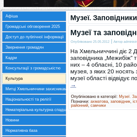
Афіша
Музеї. Заповідники
Громадські обговорення 2025
Музеї та заповідн
Доступ до публічної інформації
|
Опубліковано
25.05.2012
Автор
administr
Звернення громадян
На Хмельниччині діє 2 
заповідника „Межибіж” т
Кадри
них – 4 обласні, 10 рай
Консультації з громадськістю
музея, з яких 20 носять
музеї області відвідує 
Культура
→
Митці Хмельниччини захисникам України
Опубліковано в категорії:
Музеї. За
Національності та релігії
Позначки:
ахматова
,
заповідник
,
іс
районний
,
самчики
Нематеріальна культурна спадщина
Новини
Нормативна база