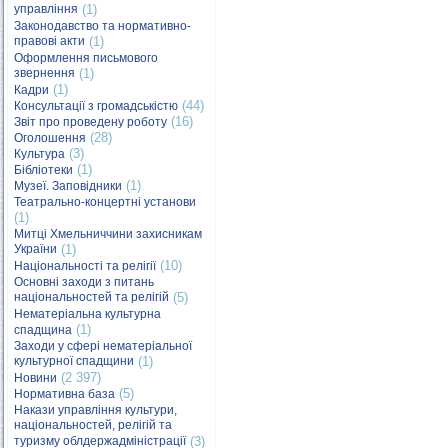
управління
(1)
Законодавство та нормативно-
правові акти
(1)
Оформлення письмового
звернення
(1)
(1)
Кадри
(44)
Консультації з громадськістю
(16)
Звіт про проведену роботу
(28)
Оголошення
(3)
Культура
(1)
Бібліотеки
(1)
Музеї. Заповідники
Театрально-концертні установи
(1)
Митці Хмельниччини захисникам
України
(1)
(10)
Національності та релігії
Основні заходи з питань
національностей та релігій
(5)
Нематеріальна культурна
(1)
спадщина
Заходи у сфері нематеріальної
культурної спадщини
(1)
(2 397)
Новини
(5)
Нормативна база
Накази управління культури,
національностей, релігій та
туризму облдержадміністрації
(3)