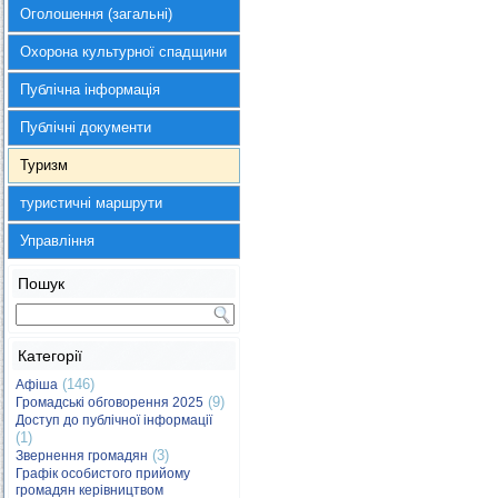
Оголошення (загальні)
Охорона культурної спадщини
Публічна інформація
Публічні документи
Туризм
туристичні маршрути
Управління
Пошук
Категорії
(146)
Афіша
(9)
Громадські обговорення 2025
Доступ до публічної інформації
(1)
(3)
Звернення громадян
Графік особистого прийому
громадян керівництвом