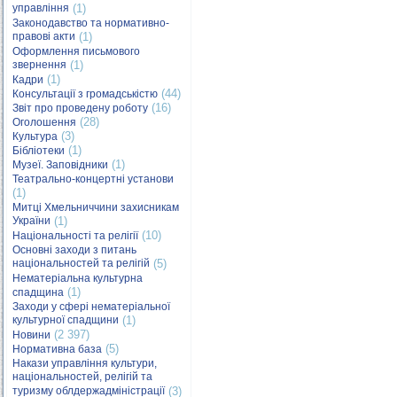
управління
(1)
Законодавство та нормативно-
правові акти
(1)
Оформлення письмового
звернення
(1)
(1)
Кадри
(44)
Консультації з громадськістю
(16)
Звіт про проведену роботу
(28)
Оголошення
(3)
Культура
(1)
Бібліотеки
(1)
Музеї. Заповідники
Театрально-концертні установи
(1)
Митці Хмельниччини захисникам
України
(1)
(10)
Національності та релігії
Основні заходи з питань
національностей та релігій
(5)
Нематеріальна культурна
(1)
спадщина
Заходи у сфері нематеріальної
культурної спадщини
(1)
(2 397)
Новини
(5)
Нормативна база
Накази управління культури,
національностей, релігій та
туризму облдержадміністрації
(3)