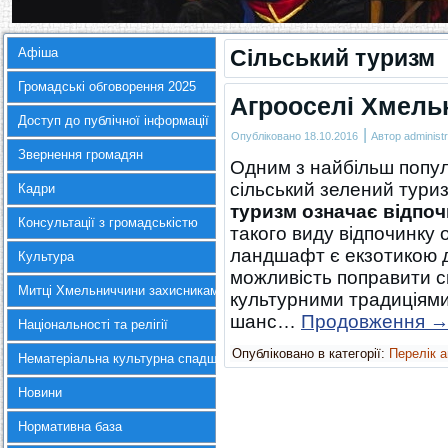
Афіша
Сільський туризм
Громадські обговорення 2025
Агрооселі Хмельн
Доступ до публічної інформації
|
Опубліковано
18.10.2016
Автор
administr
Звернення громадян
Одним з найбільш популя
сільський зелений тури
Кадри
туризм означає відпочи
Консультації з громадськістю
такого виду відпочинку 
ландшафт є екзотикою дл
Культура
можливість поправити с
Митці Хмельниччини захисникам України
культурними традиціями
шанс…
Продовження
Національності та релігії
Опубліковано в категорії:
Перелік 
Нематеріальна культурна спадщина
Новини
Нормативна база