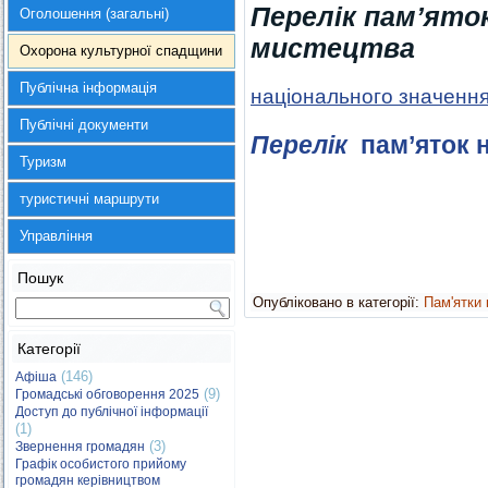
Перелік пам’ят
Оголошення (загальні)
мистецтва
Охорона культурної спадщини
Публічна інформація
національного значенн
Публічні документи
Перелік
пам’яток н
Туризм
туристичні маршрути
Управління
Пошук
Опубліковано в категорії:
Пам'ятки
Категорії
(146)
Афіша
(9)
Громадські обговорення 2025
Доступ до публічної інформації
(1)
(3)
Звернення громадян
Графік особистого прийому
громадян керівництвом