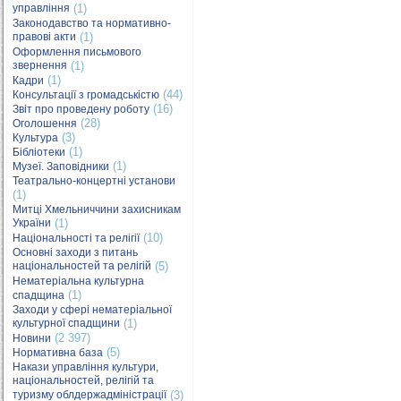
управління
(1)
Законодавство та нормативно-
правові акти
(1)
Оформлення письмового
звернення
(1)
(1)
Кадри
(44)
Консультації з громадськістю
(16)
Звіт про проведену роботу
(28)
Оголошення
(3)
Культура
(1)
Бібліотеки
(1)
Музеї. Заповідники
Театрально-концертні установи
(1)
Митці Хмельниччини захисникам
України
(1)
(10)
Національності та релігії
Основні заходи з питань
національностей та релігій
(5)
Нематеріальна культурна
(1)
спадщина
Заходи у сфері нематеріальної
культурної спадщини
(1)
(2 397)
Новини
(5)
Нормативна база
Накази управління культури,
національностей, релігій та
туризму облдержадміністрації
(3)