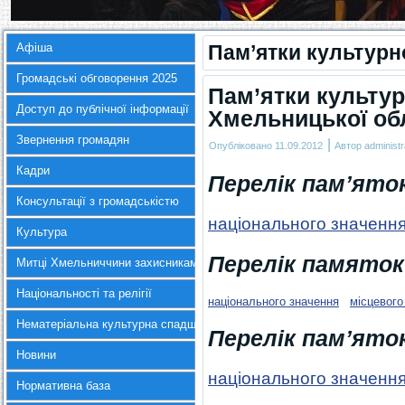
Афіша
Пам’ятки культурн
Громадські обговорення 2025
Пам’ятки культу
Доступ до публічної інформації
Хмельницької об
Звернення громадян
|
Опубліковано
11.09.2012
Автор
administr
Кадри
Перелік пам’яток
Консультації з громадськістю
національного значенн
Культура
Перелік памяток
Митці Хмельниччини захисникам України
Національності та релігії
національного значення
місцевого
Нематеріальна культурна спадщина
Перелік пам’яток
Новини
національного значенн
Нормативна база