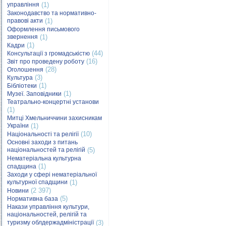
управління
(1)
Законодавство та нормативно-
правові акти
(1)
Оформлення письмового
звернення
(1)
(1)
Кадри
(44)
Консультації з громадськістю
(16)
Звіт про проведену роботу
(28)
Оголошення
(3)
Культура
(1)
Бібліотеки
(1)
Музеї. Заповідники
Театрально-концертні установи
(1)
Митці Хмельниччини захисникам
України
(1)
(10)
Національності та релігії
Основні заходи з питань
національностей та релігій
(5)
Нематеріальна культурна
(1)
спадщина
Заходи у сфері нематеріальної
культурної спадщини
(1)
(2 397)
Новини
(5)
Нормативна база
Накази управління культури,
національностей, релігій та
туризму облдержадміністрації
(3)