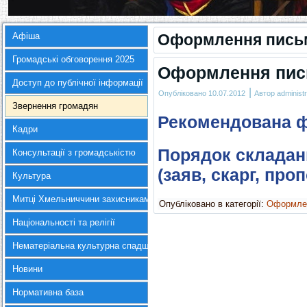
Афіша
Оформлення письм
Громадські обговорення 2025
Оформлення пис
Доступ до публічної інформації
|
Опубліковано
10.07.2012
Автор
administr
Звернення громадян
Рекомендована 
Кадри
Порядок складан
Консультації з громадськістю
(заяв, скарг, про
Культура
Митці Хмельниччини захисникам України
Опубліковано в категорії:
Оформлен
Національності та релігії
Нематеріальна культурна спадщина
Новини
Нормативна база