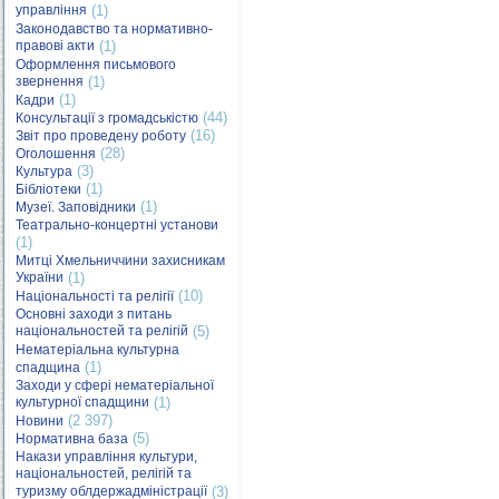
управління
(1)
Законодавство та нормативно-
правові акти
(1)
Оформлення письмового
звернення
(1)
(1)
Кадри
(44)
Консультації з громадськістю
(16)
Звіт про проведену роботу
(28)
Оголошення
(3)
Культура
(1)
Бібліотеки
(1)
Музеї. Заповідники
Театрально-концертні установи
(1)
Митці Хмельниччини захисникам
України
(1)
(10)
Національності та релігії
Основні заходи з питань
національностей та релігій
(5)
Нематеріальна культурна
(1)
спадщина
Заходи у сфері нематеріальної
культурної спадщини
(1)
(2 397)
Новини
(5)
Нормативна база
Накази управління культури,
національностей, релігій та
туризму облдержадміністрації
(3)