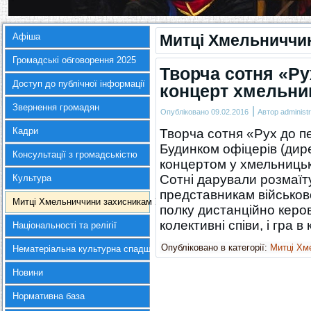
Афіша
Митці Хмельниччин
Громадські обговорення 2025
Творча сотня «Р
Доступ до публічної інформації
концерт хмельни
Звернення громадян
|
Опубліковано
09.02.2016
Автор
administr
Кадри
Творча сотня «Рух до п
Будинком офіцерів (дир
Консультації з громадськістю
концертом у хмельницьк
Сотні дарували розмаїту
Культура
представникам військов
Митці Хмельниччини захисникам України
полку дистанційно керов
колективні співи, і гра в
Національності та релігії
Опубліковано в категорії:
Митці Хм
Нематеріальна культурна спадщина
Новини
Нормативна база