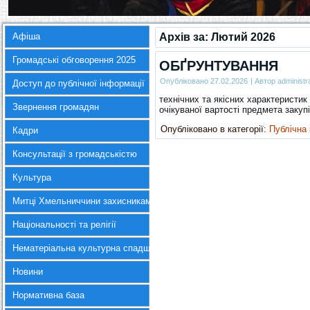
Афіша
Архів за:
Лютий 2026
Громадські обговорення 2025
ОБҐРУНТУВАННЯ
Опубліковано
27.02.2026
|
Автор
administr
Доступ до публічної інформації
технічних та якісних характеристик
Звернення громадян
очікуваної вартості предмета закуп
Опубліковано в категорії:
Публічна
Кадри
Консультації з громадськістю
Культура
Митці Хмельниччини захисникам України
Національності та релігії
Нематеріальна культурна спадщина
Новини
Нормативна база