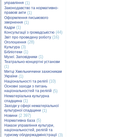
управління
(1)
Законодавство та нормативно-
правові акти
(1)
Оформлення письмового
звернення
(1)
(1)
Кадри
(44)
Консультації з громадськістю
(16)
Звіт про проведену роботу
(28)
Оголошення
(3)
Культура
(1)
Бібліотеки
(1)
Музеї. Заповідники
Театрально-концертні установи
(1)
Митці Хмельниччини захисникам
України
(1)
(10)
Національності та релігії
Основні заходи з питань
національностей та релігій
(5)
Нематеріальна культурна
(1)
спадщина
Заходи у сфері нематеріальної
культурної спадщини
(1)
(2 397)
Новини
(5)
Нормативна база
Накази управління культури,
національностей, релігій та
туризму облдержадміністрації
(3)