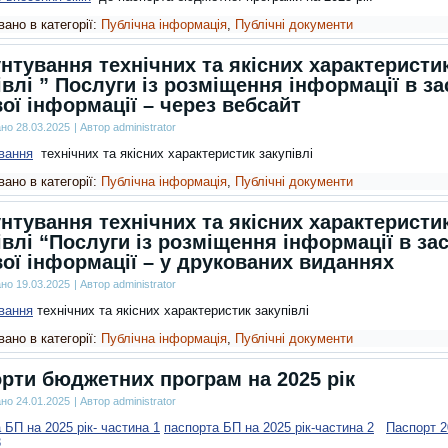
ано в категорії:
Публічна інформація
,
Публічні документи
нтування технічних та якісних характеристи
івлі ” Послуги із розміщення інформації в з
ої інформації – через вебсайт
ано
28.03.2025
|
Автор
administrator
вання
технічних та якісних характеристик закупівлі
ано в категорії:
Публічна інформація
,
Публічні документи
нтування технічних та якісних характеристи
івлі “Послуги із розміщення інформації в за
ої інформації – у друкованих виданнях
ано
19.03.2025
|
Автор
administrator
вання
технічних та якісних характеристик закупівлі
ано в категорії:
Публічна інформація
,
Публічні документи
рти бюджетних програм на 2025 рік
ано
24.01.2025
|
Автор
administrator
БП на 2025 рік- частина 1
паспорта БП на 2025 рік-частина 2
Паспорт 2
3