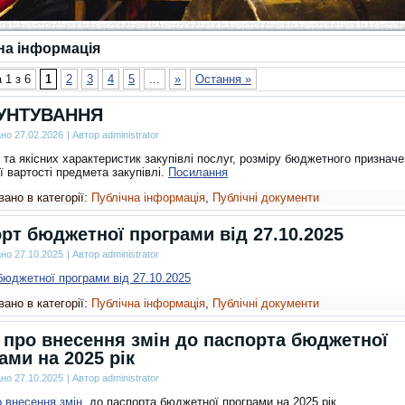
на інформація
 1 з 6
1
2
3
4
5
...
»
Остання »
УНТУВАННЯ
ано
27.02.2026
|
Автор
administrator
 та якісних характеристик закупівлі послуг, розміру бюджетного призначе
ї вартості предмета закупівлі.
Посилання
ано в категорії:
Публічна інформація
,
Публічні документи
рт бюджетної програми від 27.10.2025
ано
27.10.2025
|
Автор
administrator
бюджетної програми від 27.10.2025
ано в категорії:
Публічна інформація
,
Публічні документи
 про внесення змін до паспорта бюджетної
ами на 2025 рік
ано
27.10.2025
|
Автор
administrator
о внесення змін
до паспорта бюджетної програми на 2025 рік