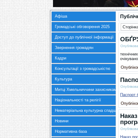
Афіша
Публіч
Громадські обговорення 2025
Сторінка
Доступ до публічної інформації
ОБҐР
Опубліков
Звернення громадян
технічних
Кадри
очікувано
Опубліков
Консультації з громадськістю
Паспо
Культура
Опубліков
Митці Хмельниччини захисникам України
Паспорт 
Національності та релігії
Опубліков
Нематеріальна культурна спадщина
Наказ
Новини
прогр
Опубліков
Нормативна база
Наказ пр