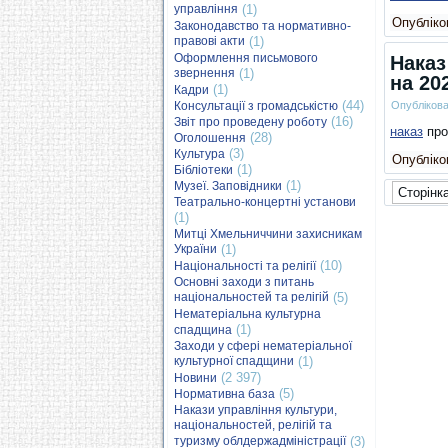
управління
(1)
Опубліков
Законодавство та нормативно-
правові акти
(1)
Оформлення письмового
Наказ
звернення
(1)
на 20
(1)
Кадри
(44)
Консультації з громадськістю
Опубліков
(16)
Звіт про проведену роботу
наказ
про
(28)
Оголошення
(3)
Культура
Опубліков
(1)
Бібліотеки
(1)
Музеї. Заповідники
Сторінка
Театрально-концертні установи
(1)
Митці Хмельниччини захисникам
України
(1)
(10)
Національності та релігії
Основні заходи з питань
національностей та релігій
(5)
Нематеріальна культурна
(1)
спадщина
Заходи у сфері нематеріальної
культурної спадщини
(1)
(2 397)
Новини
(5)
Нормативна база
Накази управління культури,
національностей, релігій та
туризму облдержадміністрації
(3)