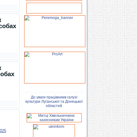
к
асобах
к
собах
До уваги працівників галузі
культури Луганської та Донецької
областей
025