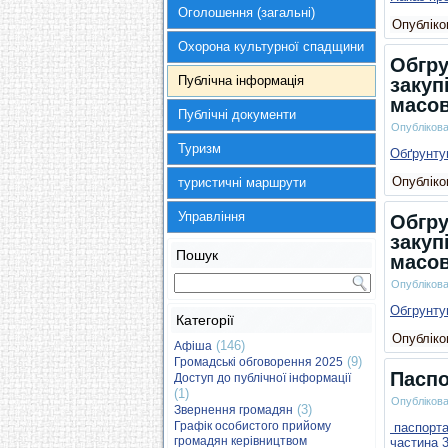
Оголошення (загальні)
Опубліков
Охорона культурної спадщини
Обгру
Публічна інформація
закуп
масов
Публічні документи
Опубліков
Туризм
Обґрунту
Опубліков
туристичні маршрути
Управління
Обгру
закуп
Пошук
масов
Опубліков
Обгрунту
Категорії
Опубліков
(146)
Афіша
(9)
Громадські обговорення 2025
Паспо
Доступ до публічної інформації
(1)
Опубліков
(3)
Звернення громадян
Графік особистого прийому
паспорта 
громадян керівництвом
частина 