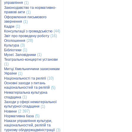
управління
(1)
Законодавство та нормативно-
правові акти
(1)
Оформлення письмового
звернення
(1)
(1)
Кадри
(44)
Консультації з громадськістю
(16)
Звіт про проведену роботу
(28)
Оголошення
(3)
Культура
(1)
Бібліотеки
(1)
Музеї. Заповідники
Театрально-концертні установи
(1)
Митці Хмельниччини захисникам
України
(1)
(10)
Національності та релігії
Основні заходи з питань
національностей та релігій
(5)
Нематеріальна культурна
(1)
спадщина
Заходи у сфері нематеріальної
культурної спадщини
(1)
(2 397)
Новини
(5)
Нормативна база
Накази управління культури,
національностей, релігій та
туризму облдержадміністрації
(3)