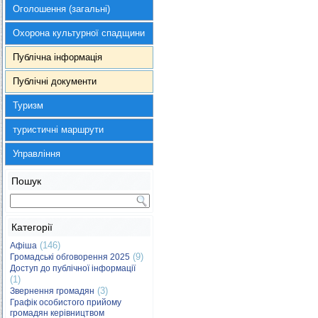
Оголошення (загальні)
Охорона культурної спадщини
Публічна інформація
Публічні документи
Туризм
туристичні маршрути
Управління
Пошук
Категорії
(146)
Афіша
(9)
Громадські обговорення 2025
Доступ до публічної інформації
(1)
(3)
Звернення громадян
Графік особистого прийому
громадян керівництвом