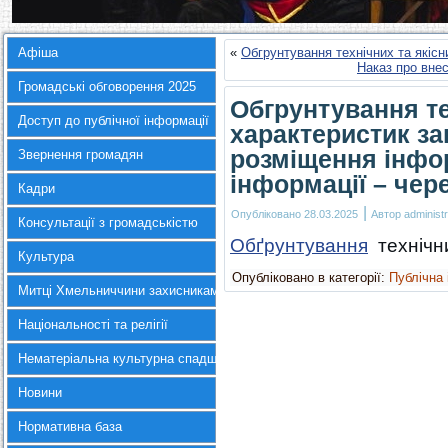
Афіша
«
Обгрунтування технічних та якісн
Наказ про внес
Громадські обговорення 2025
Обгрунтування те
Доступ до публічної інформації
характеристик зак
розміщення інфор
Звернення громадян
інформації – чер
Кадри
|
Опубліковано
28.03.2025
Автор
administr
Консультації з громадськістю
Обґрунтування
технічни
Культура
Опубліковано в категорії:
Публічна
Митці Хмельниччини захисникам України
Національності та релігії
Нематеріальна культурна спадщина
Новини
Нормативна база