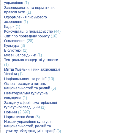
управління
(1)
Законодавство та нормативно-
правові акти
(1)
Оформлення письмового
звернення
(1)
(1)
Кадри
(44)
Консультації з громадськістю
(16)
Звіт про проведену роботу
(28)
Оголошення
(3)
Культура
(1)
Бібліотеки
(1)
Музеї. Заповідники
Театрально-концертні установи
(1)
Митці Хмельниччини захисникам
України
(1)
(10)
Національності та релігії
Основні заходи з питань
національностей та релігій
(5)
Нематеріальна культурна
(1)
спадщина
Заходи у сфері нематеріальної
культурної спадщини
(1)
(2 397)
Новини
(5)
Нормативна база
Накази управління культури,
національностей, релігій та
туризму облдержадміністрації
(3)