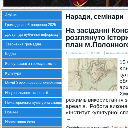
Афіша
Наради, семінари
Громадські обговорення 2025
На засіданні Кон
Доступ до публічної інформації
розглянуто Істор
план м.Полонног
Звернення громадян
|
Опубліковано
15.03.2018
Автор
administr
Кадри
15 
Консультації з громадськістю
Кон
Культура
кул
обл
Митці Хмельниччини захисникам України
арх
Національності та релігії
Хме
режимів використання з
Нематеріальна культурна спадщина
ареалів. Робота викон
«Інститут культурної 
Новини
→
Нормативна база
Опубліковано в категорії:
Афіша
,
Н