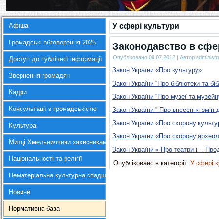
Афіша
У сфері культури
Громадські обговорення 2025
Законодавство в сфе
Опубліковано
09.07.2012
|
Автор
administr
Доступ до публічної інформації
Закон України «Про культуру»
Звернення громадян
Закон України “Про бібліотеки та бі
Кадри
Закон України “Про музеї та музейн
Консультації з громадськістю
Закон України ” Про внесення змін 
Закон України «Про охорону культ
Культура
Закон України «Про охорону археол
Митці Хмельниччини захисникам України
Закон України « Про театри і…
Про
Національності та релігії
Опубліковано в категорії:
У сфері 
Нематеріальна культурна спадщина
Новини
Нормативна база