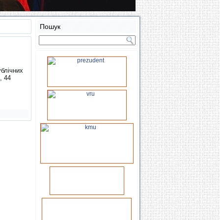
Пошук
ублічних
, 44