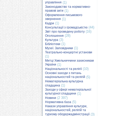
управління
(1)
Законодавство та нормативно-
правові акти
(1)
Оформлення письмового
звернення
(1)
(1)
Кадри
(44)
Консультації з громадськістю
(16)
Звіт про проведену роботу
(28)
Оголошення
(3)
Культура
(1)
Бібліотеки
(1)
Музеї. Заповідники
Театрально-концертні установи
(1)
Митці Хмельниччини захисникам
України
(1)
(10)
Національності та релігії
Основні заходи з питань
національностей та релігій
(5)
Нематеріальна культурна
(1)
спадщина
Заходи у сфері нематеріальної
культурної спадщини
(1)
(2 397)
Новини
(5)
Нормативна база
Накази управління культури,
національностей, релігій та
туризму облдержадміністрації
(3)