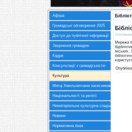
Афіша
Бібліо
Громадські обговорення 2025
Біблі
Опубліков
Доступ до публічної інформації
Мережа бі
Звернення громадян
бідбліоте
міських, 
Кадри
бібліотеч
користує
Консультації з громадськістю
Опубліков
Культура
Митці Хмельниччини захисникам України
Національності та релігії
Нематеріальна культурна спадщина
Новини
Нормативна база