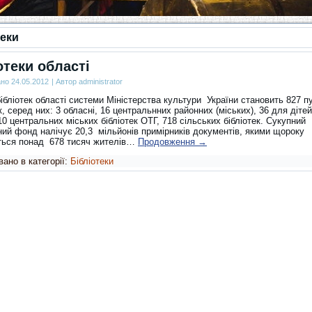
теки
отеки області
ано
24.05.2012
|
Автор
administrator
бліотек області системи Міністерства культури України становить 827 п
к, серед них: 3 обласні, 16 центральнних районних (міських), 36 для дітей
10 центральних міських бібліотек ОТГ, 718 сільських бібліотек. Сукупний
ний фонд налічує 20,3 мільйонів примірників документів, якими щороку
ться понад 678 тисяч жителів…
Продовження
→
ано в категорії:
Бібліотеки