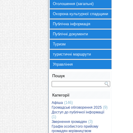
Оголошення (загальні)
Охорона культурної спадщини
Публічна інформація
Публічні документи
Туризм
туристичні маршрути
Управління
Пошук
Категорії
(146)
Афіша
(9)
Громадські обговорення 2025
Доступ до публічної інформації
(1)
(3)
Звернення громадян
Графік особистого прийому
громадян керівництвом