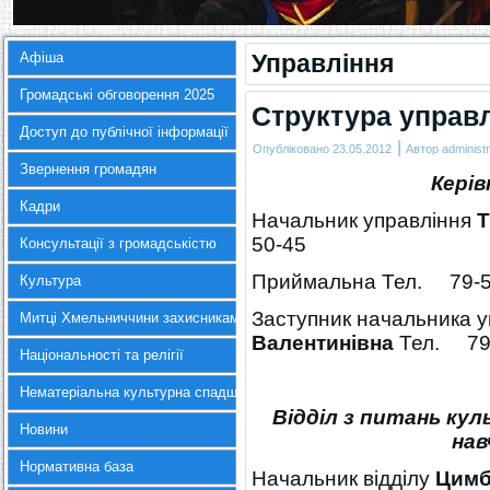
Афіша
Управління
Громадські обговорення 2025
Структура управ
Доступ до публічної інформації
|
Опубліковано
23.05.2012
Автор
administr
Звернення громадян
Керів
Кадри
Начальник управління
Т
50-45
Консультації з громадськістю
Приймальна Тел. 79-5
Культура
Заступник начальника 
Митці Хмельниччини захисникам України
Валентинівна
Тел. 79
Національності та релігії
Нематеріальна культурна спадщина
Відділ з питань ку
Новини
нав
Нормативна база
Начальник відділу
Цимб