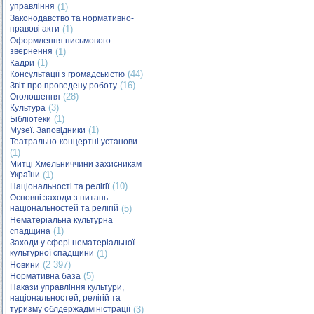
управління
(1)
Законодавство та нормативно-
правові акти
(1)
Оформлення письмового
звернення
(1)
(1)
Кадри
(44)
Консультації з громадськістю
(16)
Звіт про проведену роботу
(28)
Оголошення
(3)
Культура
(1)
Бібліотеки
(1)
Музеї. Заповідники
Театрально-концертні установи
(1)
Митці Хмельниччини захисникам
України
(1)
(10)
Національності та релігії
Основні заходи з питань
національностей та релігій
(5)
Нематеріальна культурна
(1)
спадщина
Заходи у сфері нематеріальної
культурної спадщини
(1)
(2 397)
Новини
(5)
Нормативна база
Накази управління культури,
національностей, релігій та
туризму облдержадміністрації
(3)