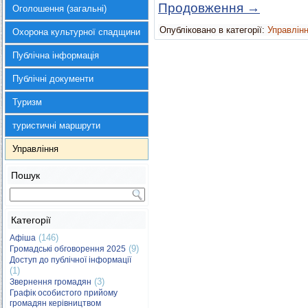
Продовження
→
Оголошення (загальні)
Опубліковано в категорії:
Управлін
Охорона культурної спадщини
Публічна інформація
Публічні документи
Туризм
туристичні маршрути
Управління
Пошук
Категорії
(146)
Афіша
(9)
Громадські обговорення 2025
Доступ до публічної інформації
(1)
(3)
Звернення громадян
Графік особистого прийому
громадян керівництвом