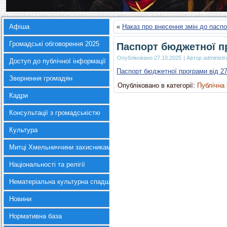
Афіша
«
Наказ про внесення змін до паспо
Громадські обговорення 2025
Паспорт бюджетної пр
Опубліковано
27.10.2025
|
Автор
administr
Доступ до публічної інформації
Паспорт бюджетної програми від 27
Звернення громадян
Опубліковано в категорії:
Публічна
Кадри
Консультації з громадськістю
Культура
Митці Хмельниччини захисникам України
Національності та релігії
Нематеріальна культурна спадщина
Новини
Нормативна база