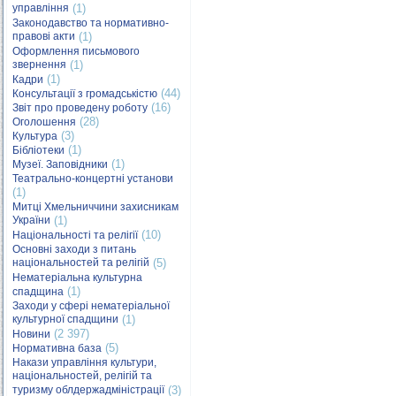
управління
(1)
Законодавство та нормативно-
правові акти
(1)
Оформлення письмового
звернення
(1)
(1)
Кадри
(44)
Консультації з громадськістю
(16)
Звіт про проведену роботу
(28)
Оголошення
(3)
Культура
(1)
Бібліотеки
(1)
Музеї. Заповідники
Театрально-концертні установи
(1)
Митці Хмельниччини захисникам
України
(1)
(10)
Національності та релігії
Основні заходи з питань
національностей та релігій
(5)
Нематеріальна культурна
(1)
спадщина
Заходи у сфері нематеріальної
культурної спадщини
(1)
(2 397)
Новини
(5)
Нормативна база
Накази управління культури,
національностей, релігій та
туризму облдержадміністрації
(3)