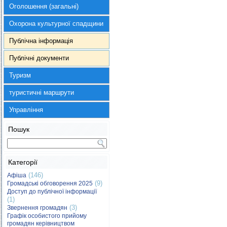
Оголошення (загальні)
Охорона культурної спадщини
Публічна інформація
Публічні документи
Туризм
туристичні маршрути
Управління
Пошук
Категорії
(146)
Афіша
(9)
Громадські обговорення 2025
Доступ до публічної інформації
(1)
(3)
Звернення громадян
Графік особистого прийому
громадян керівництвом