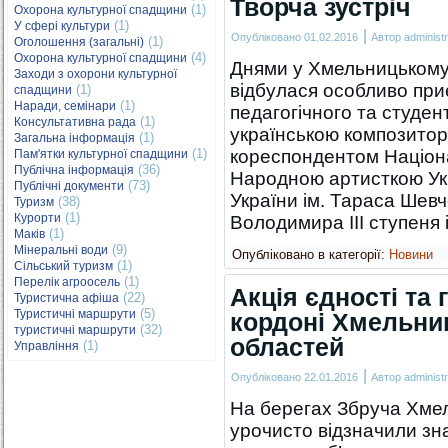
Творча зустріч
(1)
Охорона культурної спадщини
(1)
У сфері культури
|
Опубліковано
01.02.2016
Автор
administr
(1)
Оголошення (загальні)
(4)
Охорона культурної спадщини
Днями у Хмельницькому 
Заходи з охорони культурної
відбулася особливо при
(1)
спадщини
(1)
Наради, семінари
педагогічного та студент
(1)
Консультативна рада
українською композитор
(1)
Загальна інформація
(1)
кореспондентом Націона
Пам'ятки культурної спадщини
(36)
Публічна інформація
Народною артисткою Укр
(73)
Публічні документи
України ім. Тараса Шев
(38)
Туризм
(1)
Курорти
Володимира ІІІ ступеня
(1)
Маків
(9)
Мінеральні води
Опубліковано в категорії:
Новини
(1)
Сільський туризм
(1)
Перелік агроосель
Акція єдності та
(22)
Туристична афіша
(5)
Туристичні маршрути
кордоні Хмельниц
(32)
туристичні маршрути
областей
(1)
Управління
|
Опубліковано
22.01.2016
Автор
administr
На берегах Збруча Хмел
урочисто відзначили зна