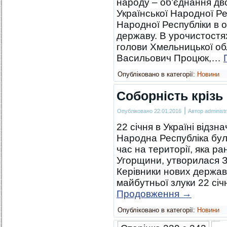
народу – об’єднання дв
Української Народної Ре
Народної Республіки в 
державу. В урочистостя
голови Хмельницької об
Васильович Процюк,…
Опубліковано в категорії:
Новини
Соборність крізь
|
Опубліковано
22.01.2016
Автор
administr
22 січня в Україні відз
Народна Республіка була
час на території, яка р
Угорщини, утворилася З
Керівники нових держав
майбутньої злуки 22 січ
Продовження
→
Опубліковано в категорії:
Новини