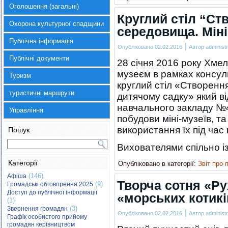
Оголошення (загальні)
Круглий стіл “Ст
Охорона культурної спадщини
середовища. Міні
Публічна інформація
|
Опубліковано
02.02.2016
Автор
administr
Публічні документи
28 січня 2016 року Хме
музеєм в рамках консул
Туризм
круглий стіл «Створенн
туристичні маршрути
дитячому садку» який ві
навчального закладу №4
Управління
побудови міні-музеїв, т
використання їх під час
Пошук
Вихователями спільно 
Категорії
Опубліковано в категорії:
Звіт про 
(146)
Афіша
Творча сотня «Ру
(9)
Громадські обговорення 2025
Доступ до публічної інформації
«морських котикі
(1)
(3)
Звернення громадян
|
Опубліковано
02.02.2016
Автор
administr
Графік особистого прийому
громадян керівництвом