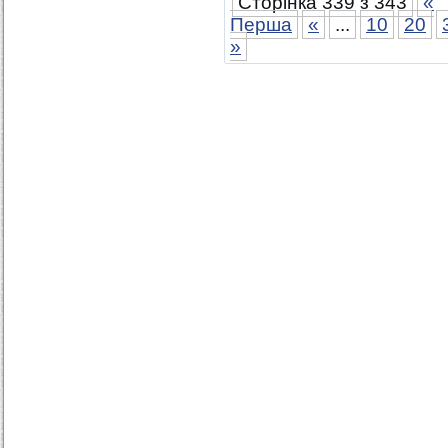
Сторінка 339 з 343
«
Перша
«
...
10
20
»