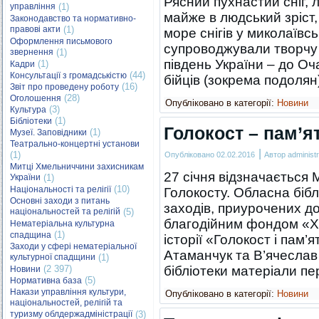
Рясний пухнастий сніг,
управління
(1)
майже в людський зріст, 
Законодавство та нормативно-
правові акти
(1)
море снігів у миколаївс
Оформлення письмового
супроводжували творчу 
звернення
(1)
південь України – до Оч
(1)
Кадри
(44)
Консультації з громадськістю
бійців (зокрема подол
(16)
Звіт про проведену роботу
(28)
Оголошення
Опубліковано в категорії:
Новини
(3)
Культура
(1)
Бібліотеки
Голокост – пам’я
(1)
Музеї. Заповідники
Театрально-концертні установи
|
(1)
Опубліковано
02.02.2016
Автор
administr
Митці Хмельниччини захисникам
27 січня відзначається
України
(1)
(10)
Національності та релігії
Голокосту. Обласна біб
Основні заходи з питань
заходів, приурочених до 
національностей та релігій
(5)
благодійним фондом «
Нематеріальна культурна
(1)
спадщина
історії «Голокост і пам
Заходи у сфері нематеріальної
Атаманчук та В’ячеслав
культурної спадщини
(1)
(2 397)
бібліотеки матеріали п
Новини
(5)
Нормативна база
Накази управління культури,
Опубліковано в категорії:
Новини
національностей, релігій та
туризму облдержадміністрації
(3)