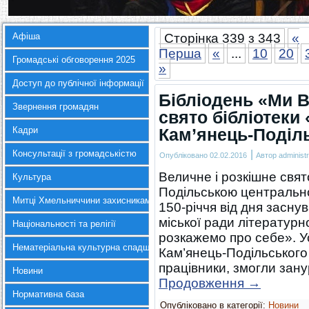
Афіша
Сторінка 339 з 343
«
Перша
«
...
10
20
Громадські обговорення 2025
»
Доступ до публічної інформації
Бібліодень «Ми В
Звернення громадян
свято бібліотеки
Кадри
Кам’янець-Поділ
|
Консультації з громадськістю
Опубліковано
02.02.2016
Автор
administr
Величне і розкішне свят
Культура
Подільською центрально
Митці Хмельниччини захисникам України
150-річчя від дня засну
міської ради літератур
Національності та релігії
розкажемо про себе». Ус
Нематеріальна культурна спадщина
Кам’янець-Подільського
працівники, змогли зану
Новини
Продовження
→
Нормативна база
Опубліковано в категорії:
Новини