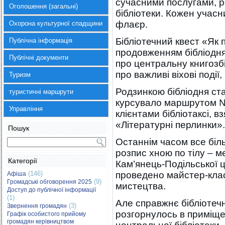
сучасними послугами, 
Оголошення (загальні)
бібліотеки. Кожен учасн
флаєр.
Охорона культурної спадщини
Бібліотечний квест «Як 
Публічна інформація
продовженням бібліодня
Публічні документи
про центральну книгозбі
про важливі віхові події, 
Туризм
Родзинкою бібліодня ста
туристичні маршрути
курсувало маршрутом №
Управління
клієнтами бібліотаксі, в
«Літературні перлинки».
Пошук
Останнім часом все біл
розпис хною по тілу – м
Категорії
Кам’янець-Подільської ц
(146)
проведено майстер-клас
Афіша
(9)
Громадські обговорення 2025
мистецтва.
Доступ до публічної інформації
(1)
Але справжнє бібліотеч
(3)
Звернення громадян
розгорнулось в приміщен
Графік особистого прийому
громадян керівництвом