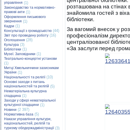
центральної бібліотеки.
управління
(1)
розташована на стінах в
Законодавство та нормативно-
правові акти
(1)
знайомила гостей з віха
Оформлення письмового
бібліотеки.
звернення
(1)
(1)
Кадри
За вагомий внесок у роз
(44)
Консультації з громадськістю
професіоналізм директо
(16)
Звіт про проведену роботу
(28)
Оголошення
централізованої бібліо
(3)
Культура
«За заслуги перед гром
(1)
Бібліотеки
(1)
Музеї. Заповідники
Театрально-концертні установи
(1)
Митці Хмельниччини захисникам
України
(1)
(10)
Національності та релігії
Основні заходи з питань
національностей та релігій
(5)
Нематеріальна культурна
(1)
спадщина
Заходи у сфері нематеріальної
культурної спадщини
(1)
(2 397)
Новини
(5)
Нормативна база
Накази управління культури,
національностей, релігій та
туризму облдержадміністрації
(3)