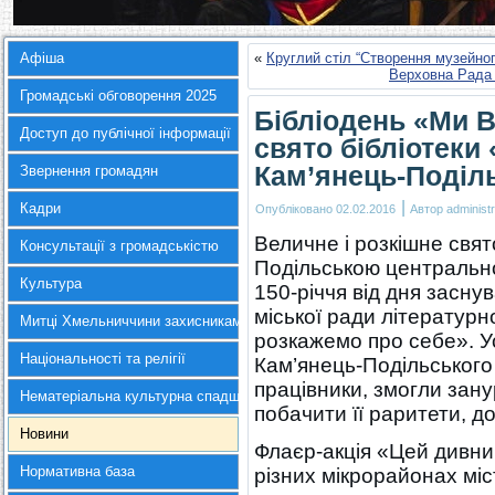
Афіша
«
Круглий стіл “Створення музейно
Верховна Рада 
Громадські обговорення 2025
Бібліодень «Ми В
Доступ до публічної інформації
свято бібліотеки
Кам’янець-Поділ
Звернення громадян
|
Кадри
Опубліковано
02.02.2016
Автор
administr
Величне і розкішне свят
Консультації з громадськістю
Подільською центрально
Культура
150-річчя від дня засну
міської ради літератур
Митці Хмельниччини захисникам України
розкажемо про себе». Ус
Національності та релігії
Кам’янець-Подільського
працівники, змогли занур
Нематеріальна культурна спадщина
побачити її раритети, д
Новини
Флаєр-акція «Цей дивний
Нормативна база
різних мікрорайонах мі