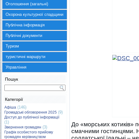
Оголошення (загальні)
Охорона культурної спадщини
Публічна інформація
Публічні документи
Туризм
туристичні маршрути
Управління
Пошук
Категорії
(146)
Афіша
(9)
Громадські обговорення 2025
Доступ до публічної інформації
(1)
До «морських котиків» п
(3)
Звернення громадян
смачними гостинцями. 
Графік особистого прийому
громадян керівництвом
солдатської їдальні – н