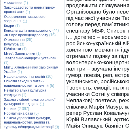
управління
(1)
продовжити спілкування,
Законодавство та нормативно-
Організовано було неве
правові акти
(1)
Оформлення письмового
під час якої учасники Т
звернення
(1)
голову перед пам`ятник
(1)
Кадри
спецназу МВФ. Список п
(44)
Консультації з громадськістю
(16)
Звіт про проведену роботу
і… дотепер – восьмеро а
(28)
Оголошення
російсько-українській в
(3)
Культура
(1)
хвилиною мовчання і ду
Бібліотеки
(1)
Музеї. Заповідники
отримали подяку за підт
Театрально-концертні установи
волонтерсько-концертно
(1)
Митці Хмельниччини захисникам
палітри – звучала інстр
України
(1)
гумор, поезія, реп, естра
(10)
Національності та релігії
українською, російською
Основні заходи з питань
національностей та релігій
(5)
Творчість, емоції, натхн
Нематеріальна культурна
учасники Сотні у співпр
(1)
спадщина
Чеплаков): поетеса, ре
Заходи у сфері нематеріальної
культурної спадщини
(1)
співачка Марія Мазур, к
(2 397)
Новини
репер Руслан Ковальчук, 
(5)
Нормативна база
Накази управління культури,
Юрій Вилавський, артис
національностей, релігій та
Майя Онищук, баяніст О
туризму облдержадміністрації
(3)