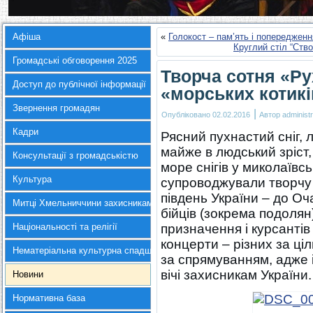
Афіша
«
Голокост – пам’ять і попередженн
Круглий стіл “Ств
Громадські обговорення 2025
Творча сотня «Ру
Доступ до публічної інформації
«морських котикі
Звернення громадян
|
Опубліковано
02.02.2016
Автор
administr
Кадри
Рясний пухнастий сніг,
майже в людський зріст, 
Консультації з громадськістю
море снігів у миколаївс
Культура
супроводжували творчу 
південь України – до Оч
Митці Хмельниччини захисникам України
бійців (зокрема подоля
Національності та релігії
призначення і курсанті
концерти – різних за ці
Нематеріальна культурна спадщина
за спрямуванням, адже і
вічі захисникам України.
Новини
Нормативна база