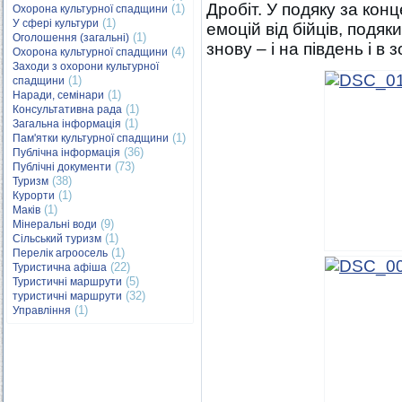
Дробіт. У подяку за кон
(1)
Охорона культурної спадщини
(1)
У сфері культури
емоцій від бійців, подя
(1)
Оголошення (загальні)
знову – і на південь і 
(4)
Охорона культурної спадщини
Заходи з охорони культурної
(1)
спадщини
(1)
Наради, семінари
(1)
Консультативна рада
(1)
Загальна інформація
(1)
Пам'ятки культурної спадщини
(36)
Публічна інформація
(73)
Публічні документи
(38)
Туризм
(1)
Курорти
(1)
Маків
(9)
Мінеральні води
(1)
Сільський туризм
(1)
Перелік агроосель
(22)
Туристична афіша
(5)
Туристичні маршрути
(32)
туристичні маршрути
(1)
Управління