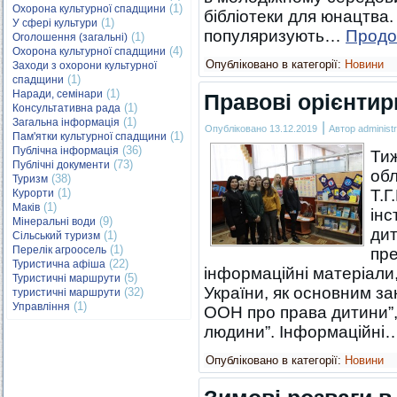
(1)
Охорона культурної спадщини
бібліотеки для юнацтва.
(1)
У сфері культури
популяризують…
Прод
(1)
Оголошення (загальні)
(4)
Охорона культурної спадщини
Опубліковано в категорії:
Новини
Заходи з охорони культурної
(1)
спадщини
(1)
Наради, семінари
Правові орієнтир
(1)
Консультативна рада
(1)
Загальна інформація
|
Опубліковано
13.12.2019
Автор
administr
(1)
Пам'ятки культурної спадщини
(36)
Публічна інформація
Тиж
(73)
Публічні документи
обл
(38)
Туризм
(1)
Т.Г
Курорти
(1)
Маків
інс
(9)
Мінеральні води
дит
(1)
Сільський туризм
(1)
Перелік агроосель
пре
(22)
Туристична афіша
інформаційні матеріали,
(5)
Туристичні маршрути
України, як основним з
(32)
туристичні маршрути
(1)
Управління
ООН про права дитини”,
людини”. Інформаційні
Опубліковано в категорії:
Новини