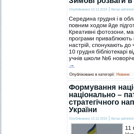
Зимові розваги в 
|
Опубліковано
13.12.2019
Автор
administr
Середина грудня і в обл
повним ходом йде підгот
Креативні фотозони, май
програми приваблюють ю
настрій, спонукають до 
10 грудня бібліотекарі 
учнів школи №6 новорі
→
Опубліковано в категорії:
Новини
Формування націо
національно – па
стратегічного на
України
|
Опубліковано
13.12.2019
Автор
administr
11 