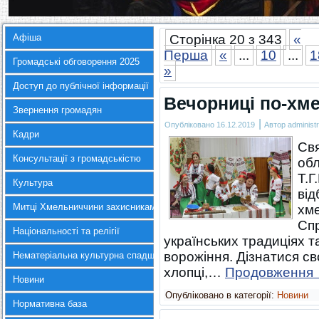
Афіша
Сторінка 20 з 343
«
Перша
«
...
10
...
1
Громадські обговорення 2025
»
Доступ до публічної інформації
Вечорниці по-хм
Звернення громадян
|
Опубліковано
16.12.2019
Автор
administr
Кадри
Свя
Консультації з громадськістю
обл
Т.Г
Культура
від
Митці Хмельниччини захисникам України
хме
Сп
Національності та релігії
українських традиціях та 
ворожіння. Дізнатися св
Нематеріальна культурна спадщина
хлопці,…
Продовження
Новини
Опубліковано в категорії:
Новини
Нормативна база