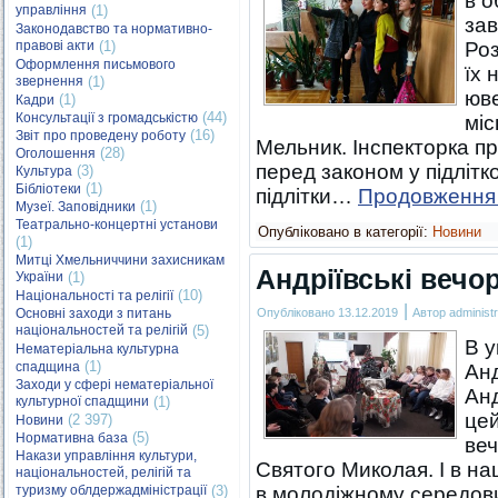
в о
управління
(1)
зав
Законодавство та нормативно-
правові акти
(1)
Роз
Оформлення письмового
їх 
звернення
(1)
юве
(1)
Кадри
(44)
Консультації з громадськістю
міс
(16)
Звіт про проведену роботу
Мельник. Інспекторка п
(28)
Оголошення
перед законом у підлітко
(3)
Культура
(1)
Бібліотеки
підлітки…
Продовженн
(1)
Музеї. Заповідники
Театрально-концертні установи
Опубліковано в категорії:
Новини
(1)
Митці Хмельниччини захисникам
Андріївські вечор
України
(1)
(10)
Національності та релігії
|
Основні заходи з питань
Опубліковано
13.12.2019
Автор
administr
національностей та релігій
(5)
В у
Нематеріальна культурна
(1)
спадщина
Анд
Заходи у сфері нематеріальної
Анд
культурної спадщини
(1)
цей
(2 397)
Новини
(5)
Нормативна база
веч
Накази управління культури,
Святого Миколая. І в на
національностей, релігій та
туризму облдержадміністрації
(3)
в молодіжному середовищ