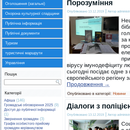
Порозуміння
Оголошення (загальні)
|
Опубліковано
13.12.2019
Автор
administr
Охорона культурної спадщини
Не
Публічна інформація
біб
гол
Публічні документи
за
Туризм
про
еле
туристичні маршрути
пр
Управління
вірусу імунодефіциту л
сьогодні посідає одне з
Пошук
європейського регіону з
Продовження
→
Категорії
Опубліковано в категорії:
Новини
(146)
Афіша
Діалоги з поліціє
(9)
Громадські обговорення 2025
Доступ до публічної інформації
|
(1)
Опубліковано
13.12.2019
Автор
administr
(3)
Звернення громадян
Соц
Графік особистого прийому
громадян керівництвом