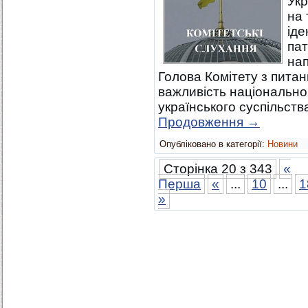
Укр
на 
іде
пат
нап
Голова Комітету з питан
важливість національно
українського суспільств
Продовження
→
Опубліковано в категорії:
Новини
Сторінка 20 з 343
«
Перша
«
...
10
...
1
»