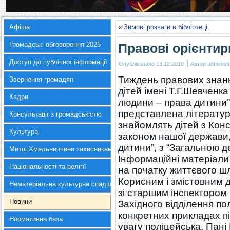
Афіша
«
Зимові розваги в бібліотеці
Громадські обговорення 2025
Правові орієнтир
Доступ до публічної інформації
|
Опубліковано
13.12.2019
Автор
administr
Тиждень правових знань 
Звернення громадян
дітей імені Т.Г.Шевченка
Кадри
людини – права дитини”.
представлена література
Консультації з громадськістю
знайомлять дітей з Конс
Культура
законом нашої держави,
дитини”, з “Загальною 
Митці Хмельниччини захисникам України
Інформаційні матеріали
Національності та релігії
на початку життєвого шл
Корисним і змістовним 
Нематеріальна культурна спадщина
зі старшим інспектором
Новини
Західного відділення по
конкретних прикладах пі
Нормативна база
увагу поліцейська. Пані