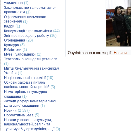
управління
(1)
Законодавство та нормативно-
правові акти
(1)
Оформлення письмового
звернення
(1)
(1)
Кадри
(44)
Консультації з громадськістю
(16)
Звіт про проведену роботу
(28)
Оголошення
(3)
Культура
(1)
Бібліотеки
Опубліковано в категорії:
Новини
(1)
Музеї. Заповідники
Театрально-концертні установи
(1)
Митці Хмельниччини захисникам
України
(1)
(10)
Національності та релігії
Основні заходи з питань
національностей та релігій
(5)
Нематеріальна культурна
(1)
спадщина
Заходи у сфері нематеріальної
культурної спадщини
(1)
(2 397)
Новини
(5)
Нормативна база
Накази управління культури,
національностей, релігій та
туризму облдержадміністрації
(3)