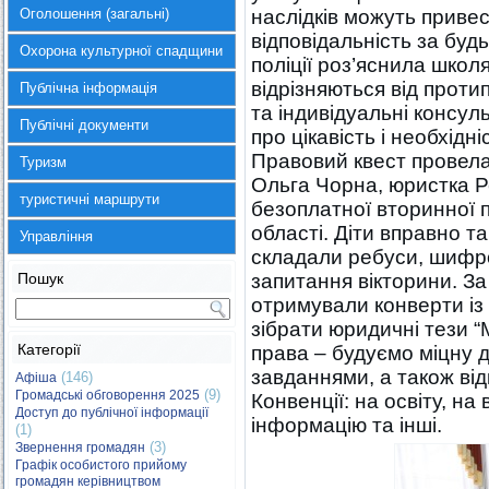
Оголошення (загальні)
наслідків можуть привес
відповідальність за будь-
Охорона культурної спадщини
поліції роз’яснила шко
відрізняються від протип
Публічна інформація
та індивідуальні консул
Публічні документи
про цікавість і необхідні
Правовий квест провела
Туризм
Ольга Чорна, юристка Р
туристичні маршрути
безоплатної вторинної 
області. Діти вправно т
Управління
складали ребуси, шифро
Пошук
запитання вікторини. З
отримували конверти із
зібрати юридичні тези “
Категорії
права – будуємо міцну д
завданнями, а також ві
(146)
Афіша
(9)
Громадські обговорення 2025
Конвенції: на освіту, на
Доступ до публічної інформації
інформацію та інші.
(1)
(3)
Звернення громадян
Графік особистого прийому
громадян керівництвом