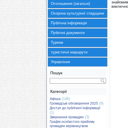
знайомим
Оголошення (загальні)
виключно
Охорона культурної спадщини
Публічна інформація
Публічні документи
Туризм
туристичні маршрути
Управління
Пошук
Категорії
(146)
Афіша
(9)
Громадські обговорення 2025
Доступ до публічної інформації
(1)
(3)
Звернення громадян
Графік особистого прийому
громадян керівництвом