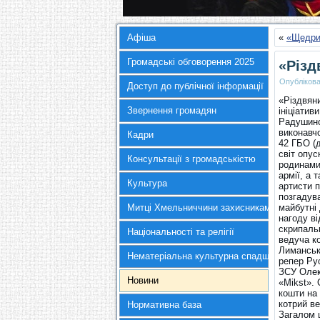
Афіша
«
«Щедрий
Громадські обговорення 2025
«Різд
Опубліков
Доступ до публічної інформації
«Різдвяни
Звернення громадян
ініціатив
Радушинс
виконавчо
Кадри
42 ГБО (д
світ опус
Консультації з громадськістю
родинами,
армії, а 
Культура
артисти 
позгадува
Митці Хмельниччини захисникам України
майбутні 
нагоду ві
скрипаль
Національності та релігії
ведуча к
Лиманська
Нематеріальна культурна спадщина
репер Рус
ЗСУ Олек
Новини
«Mіkst». 
кошти на
котрий в
Нормативна база
Загалом 