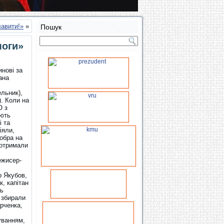
лавити!»
»
Пошук
моги»
инові за
ана
ельник),
). Коли на
О з
ають
і та
іяли,
добра на
 отримали
ежисер-
р Якубов,
к, капітан
ль
 збирали
рченка,
уванням,