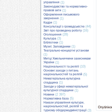
управління
(1)
Законодавство та нормативно-
правові акти
(1)
Оформлення письмового
звернення
(1)
(1)
Кадри
(44)
Консультації з громадськістю
(16)
Звіт про проведену роботу
(28)
Оголошення
(3)
Культура
(1)
Бібліотеки
(1)
Музеї. Заповідники
Театрально-концертні установи
(1)
Митці Хмельниччини захисникам
України
(1)
(10)
Національності та релігії
Основні заходи з питань
національностей та релігій
(5)
Нематеріальна культурна
(1)
спадщина
Заходи у сфері нематеріальної
культурної спадщини
(1)
(2 397)
Новини
(5)
Нормативна база
Накази управління культури,
національностей, релігій та
Опубліков
туризму облдержадміністрації
(3)