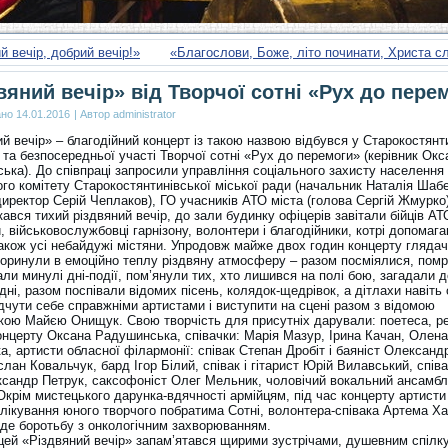
 вечір, добрий вечір!»
«Благослови, Боже, літо починати, Христа с
вяний вечір» від Творчої сотні «Рух до пере
ано
14.01.2016
|
Автор
administrator
й вечір» – благодійний концерт із такою назвою відбувся у Старокостянт
и та безпосередньої участі Творчої сотні «Рух до перемоги» (керівник Окс
ька). До співпраці запросили управління соціального захисту населення
го комітету Старокостянтинівської міської ради (начальник Наталія Шаб
иректор Серій Чеплаков), ГО учасників АТО міста (голова Сергій Жмурко
кався тихий різдвяний вечір, до зали будинку офіцерів завітали бійців АТ
 військовослужбовці гарнізону, волонтери і благодійники, котрі допомаг
також усі небайдужі містяни. Упродовж майже двох годин концерту глядач
поринули в емоційно теплу різдвяну атмосферу – разом посміялися, помр
ли минулі дні-події, пом’янули тих, хто лишився на полі бою, загадали 
дні, разом поспівали відомих пісень, колядок-щедрівок, а дітлахи навіть
дчути себе справжніми артистами і виступити на сцені разом з відомою
кою Майєю Онищук. Свою творчість для присутніх дарували: поетеса, р
онцерту Оксана Радушинська, співачки: Марія Мазур, Ірина Качан, Олена
, артисти обласної філармонії: співак Степан Дробіт і баяніст Олександ
лан Ковальчук, бард Ігор Білий, співак і гітарист Юрій Вилавський, співа
сандр Петрук, саксофоніст Олег Мельник, чоловічий вокальний ансамб
Окрім мистецького дарунка-вдячності армійцям, під час концерту артисти
 лікування юного творчого побратима Сотні, волонтера-співака Артема Ха
еде боротьбу з онкологічним захворюванням.
цей «Різдвяний вечір» запам’ятався щирими зустрічами, душевним спілк