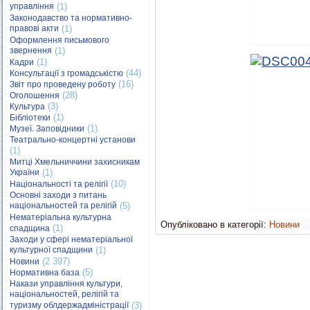
управління
(1)
Законодавство та нормативно-
правові акти
(1)
Оформлення письмового
звернення
(1)
(1)
Кадри
(44)
Консультації з громадськістю
(16)
Звіт про проведену роботу
(28)
Оголошення
(3)
Культура
(1)
Бібліотеки
(1)
Музеї. Заповідники
Театрально-концертні установи
(1)
Митці Хмельниччини захисникам
України
(1)
(10)
Національності та релігії
Основні заходи з питань
національностей та релігій
(5)
Нематеріальна культурна
Опубліковано в категорії:
Новини
(1)
спадщина
Заходи у сфері нематеріальної
культурної спадщини
(1)
(2 397)
Новини
(5)
Нормативна база
Накази управління культури,
національностей, релігій та
туризму облдержадміністрації
(3)