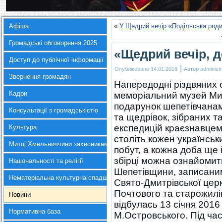
Афіша
«
У Щедрий вечір «Подільська роди
Громадські обговорення 2025
«Щедрий вечір, д
Доступ до публічної інформації
|
Опубліковано
14.01.2016
Автор
administr
Звернення громадян
Напередодні різдвяних 
Кадри
меморіальний музей Ми
подарунок шепетівчанам 
Консультації з громадськістю
та щедрівок, зібраних т
експедицій краєзнавце
Культура
століть кожен українськи
Митці Хмельниччини захисникам України
побут, а кожна доба ще 
збірці можна ознайомит
Національності та релігії
Шепетівщини, записаним
Нематеріальна культурна спадщина
Свято-Дмитрівської цер
Почтового та старожилів
Новини
відбулась 13 січня 2016
Нормативна база
М.Островського. Під час