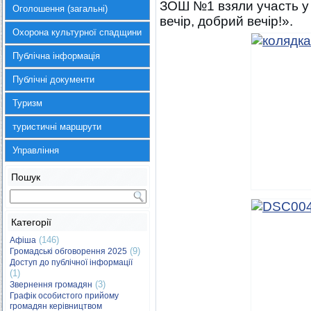
ЗОШ №1 взяли участь у
Оголошення (загальні)
вечір, добрий вечір!».
Охорона культурної спадщини
Публічна інформація
Публічні документи
Туризм
туристичні маршрути
Управління
Пошук
Категорії
(146)
Афіша
(9)
Громадські обговорення 2025
Доступ до публічної інформації
(1)
(3)
Звернення громадян
Графік особистого прийому
громадян керівництвом