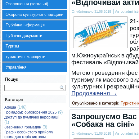
«Відпочивай акти
Оголошення (загальні)
|
Опубліковано
31.08.2018
Автор
administr
Охорона культурної спадщини
21
Публічна інформація
роз
тур
Публічні документи
обл
Туризм
рай
м.Южноукраїнськ відбуд
туристичні маршрути
фестиваль «Відпочивай 
Управління
Метою проведення фест
туризму як масового вид
Пошук
культурних і рекреацій
Продовження
→
Категорії
Опубліковано в категорії:
Туристич
(146)
Афіша
(9)
Громадські обговорення 2025
Запрошуємо Вас 
Доступ до публічної інформації
(1)
«Собака на сіні»
(3)
Звернення громадян
Графік особистого прийому
|
Опубліковано
31.08.2018
Автор
administr
громадян керівництвом