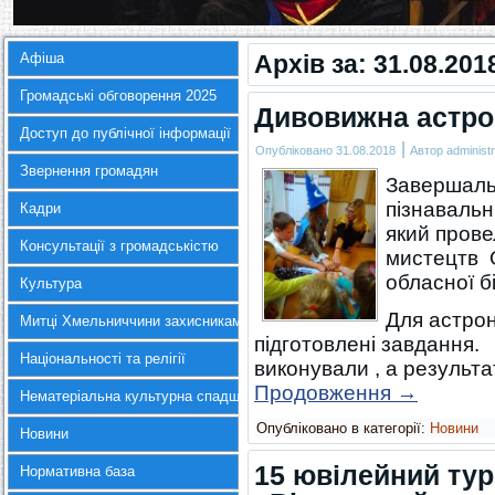
Афіша
Архів за:
31.08.201
Громадські обговорення 2025
Дивовижна астро
Доступ до публічної інформації
|
Опубліковано
31.08.2018
Автор
administr
Звернення громадян
Завершальн
пізнаваль
Кадри
який пров
Консультації з громадськістю
мистецтв О
обласної б
Культура
Для астрон
Митці Хмельниччини захисникам України
підготовлені завдання.
Національності та релігії
виконували , а результа
Продовження
→
Нематеріальна культурна спадщина
Опубліковано в категорії:
Новини
Новини
15 ювілейний ту
Нормативна база