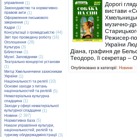
управління
(1)
Дорогі гляд
Законодавство та нормативно-
вистави «Со
правові акти
(1)
Хмельницьк
Оформлення письмового
звернення
(1)
музично-др
(1)
Кадри
Старицьког
(44)
Консультації з громадськістю
Режисер-по
(16)
Звіт про проведену роботу
(28)
Оголошення
України Лю
(3)
Культура
Діана, графиня де Бель
(1)
Бібліотеки
(1)
Музеї. Заповідники
Теодоро, її секретар –
Театрально-концертні установи
(1)
Опубліковано в категорії:
Новини
Митці Хмельниччини захисникам
України
(1)
(10)
Національності та релігії
Основні заходи з питань
національностей та релігій
(5)
Нематеріальна культурна
(1)
спадщина
Заходи у сфері нематеріальної
культурної спадщини
(1)
(2 397)
Новини
(5)
Нормативна база
Накази управління культури,
національностей, релігій та
туризму облдержадміністрації
(3)