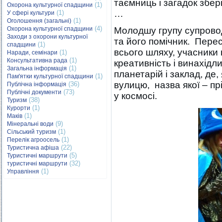
таємниць і загадок збе
(1)
Охорона культурної спадщини
…
(1)
У сфері культури
(1)
Оголошення (загальні)
(4)
Охорона культурної спадщини
Молодшу групу супрово
Заходи з охорони культурної
та його помічник. Перес
(1)
спадщини
всього шляху, учасники 
(1)
Наради, семінари
(1)
Консультативна рада
креативність і винахід
(1)
Загальна інформація
планетарій і заклад, де,
(1)
Пам'ятки культурної спадщини
вулицю, назва якої – п
(36)
Публічна інформація
(73)
Публічні документи
у космосі.
(38)
Туризм
(1)
Курорти
(1)
Маків
(9)
Мінеральні води
(1)
Сільський туризм
(1)
Перелік агроосель
(22)
Туристична афіша
(5)
Туристичні маршрути
(32)
туристичні маршрути
(1)
Управління