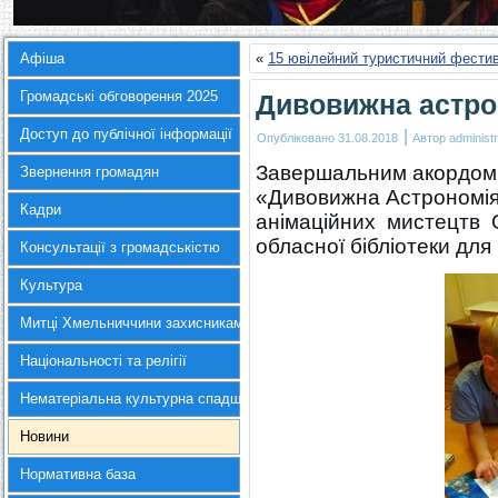
Афіша
«
15 ювілейний туристичний фестив
Громадські обговорення 2025
Дивовижна астро
Доступ до публічної інформації
|
Опубліковано
31.08.2018
Автор
administr
Завершальним акордом л
Звернення громадян
«Дивовижна Астрономія
Кадри
анімаційних мистецтв О
обласної бібліотеки для
Консультації з громадськістю
Культура
Митці Хмельниччини захисникам України
Національності та релігії
Нематеріальна культурна спадщина
Новини
Нормативна база