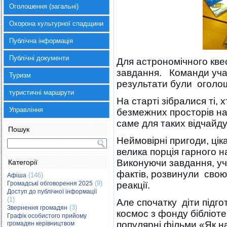
Оголошення (загальні)
Охорона культурної спадщини
Публічна інформація
Публічні документи
Для астрономічного квес
завдання. Команди учас
Туризм
результати були оголоше
туристичні маршрути
На старті зібралися ті,
Управління
безмежних просторів на
саме для таких відчайду
Пошук
Неймовірні пригоди, цік
велика порція гарного на
Виконуючи завдання, уч
Категорії
фактів, розвинули свою
(146)
Афіша
(9)
Громадські обговорення 2025
реакції.
Доступ до публічної інформації
(1)
Але спочатку діти підг
(3)
Звернення громадян
космос з фонду бібліот
Графік особистого прийому
популярні фільми «Як н
громадян керівництвом