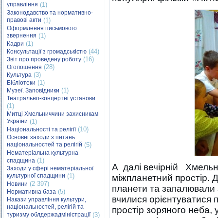
управління
(1)
Законодавство та нормативно-
правові акти
(1)
Оформлення письмового
звернення
(1)
(1)
Кадри
(44)
Консультації з громадськістю
(16)
Звіт про проведену роботу
(28)
Оголошення
(3)
Культура
(1)
Бібліотеки
(1)
Музеї. Заповідники
Театрально-концертні установи
(1)
Митці Хмельниччини захисникам
України
(1)
(10)
Національності та релігії
Основні заходи з питань
національностей та релігій
(5)
Нематеріальна культурна
(1)
спадщина
А далі вечірній Хмель
Заходи у сфері нематеріальної
культурної спадщини
(1)
міжпланетний простір. Д
(2 397)
Новини
планети та запалювали 
(5)
Нормативна база
вчилися орієнтуватися 
Накази управління культури,
національностей, релігій та
простір зоряного неба, 
туризму облдержадміністрації
(3)