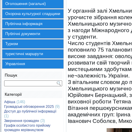
Оголошення (загальні)
У органній залі Хмельни
Охорона культурної спадщини
урочисте зібрання колек
Хмельницького музично
Публічна інформація
з нагоди Міжнародного 
Публічні документи
у студенти.
Число студентів Хмельн
Туризм
поповнило 75 талановит
туристичні маршрути
високе завдання: оволо
розвивати свій творчий
Управління
мистецькими здобутками
не¬залежність України.
Пошук
З вітальним словом до 
Хмельницького музичного
Категорії
Юрійович Бернацький, з
виховної роботи Тетяна 
(146)
Афіша
(9)
Громадські обговорення 2025
Вітання першокурсникам
Доступ до публічної інформації
академічних груп: Ірин
(1)
Іванович Соболєв, Мик
(3)
Звернення громадян
Графік особистого прийому
громадян керівництвом