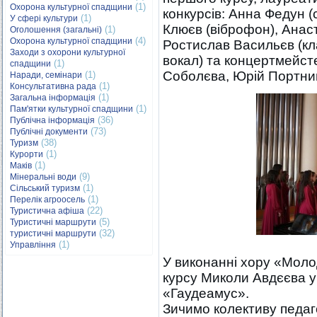
(1)
Охорона культурної спадщини
конкурсів: Анна Федун (
(1)
У сфері культури
Клюєв (віброфон), Анаст
(1)
Оголошення (загальні)
(4)
Охорона культурної спадщини
Ростислав Васильєв (кл
Заходи з охорони культурної
вокал) та концертмейст
(1)
спадщини
Соболєва, Юрій Портни
(1)
Наради, семінари
(1)
Консультативна рада
(1)
Загальна інформація
(1)
Пам'ятки культурної спадщини
(36)
Публічна інформація
(73)
Публічні документи
(38)
Туризм
(1)
Курорти
(1)
Маків
(9)
Мінеральні води
(1)
Сільський туризм
(1)
Перелік агроосель
(22)
Туристична афіша
(5)
Туристичні маршрути
(32)
туристичні маршрути
(1)
Управління
У виконанні хору «Молод
курсу Миколи Авдєєва у
«Гаудеамус».
Зичимо колективу педаго