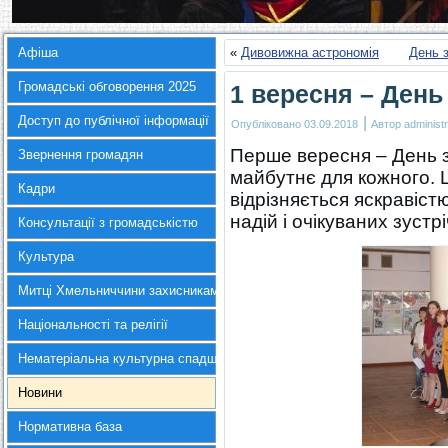
Афіша
«
Дивовижна астрономія
День з
Громадські обговорення 2025
1 вересня – День
Доступ до публічної інформації
|
Опубліковано
03.09.2018
Автор
administr
Перше вересня – День з
Звернення громадян
майбутнє для кожного. 
Кадри
відрізняється яскравіст
надій і очікуваних зустр
Консультації з громадськістю
Культура
Митці Хмельниччини захисникам України
Національності та релігії
Нематеріальна культурна спадщина
Новини
Нормативна база