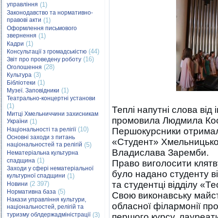
управління
(1)
Законодавство та нормативно-
правові акти
(1)
Оформлення письмового
звернення
(1)
(1)
Кадри
(44)
Консультації з громадськістю
(16)
Звіт про проведену роботу
(28)
Оголошення
(3)
Культура
(1)
Бібліотеки
(1)
Музеї. Заповідники
Театрально-концертні установи
(1)
Теплі напутні слова від 
Митці Хмельниччини захисникам
промовила Людмила Кос
України
(1)
(10)
Національності та релігії
Першокурсники отримал
Основні заходи з питань
«Студент» Хмельницьког
національностей та релігій
(5)
Владислава Заремби.
Нематеріальна культурна
(1)
спадщина
Право виголосити клятву
Заходи у сфері нематеріальної
було надано студенту в
культурної спадщини
(1)
та студентці відділу «Те
(2 397)
Новини
(5)
Нормативна база
Свою виконавську майст
Накази управління культури,
обласної філармонії пр
національностей, релігій та
туризму облдержадміністрації
(3)
першого курсу, лауреат