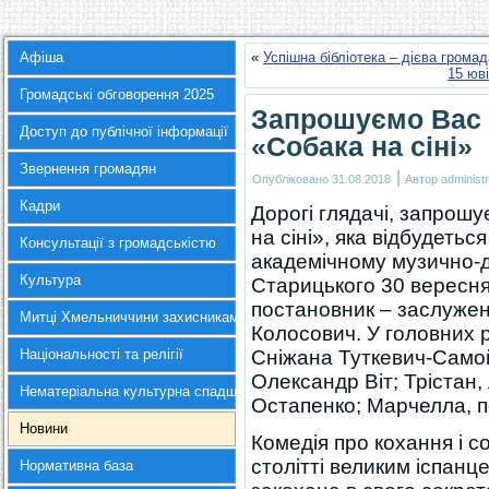
Афіша
«
Успішна бібліотека – дієва громад
15 юв
Громадські обговорення 2025
Запрошуємо Вас 
Доступ до публічної інформації
«Собака на сіні»
Звернення громадян
|
Опубліковано
31.08.2018
Автор
administr
Кадри
Дорогі глядачі, запрош
на сіні», яка відбудеть
Консультації з громадськістю
академічному музично-д
Культура
Старицького 30 вересня
постановник – заслуже
Митці Хмельниччини захисникам України
Колосович. У головних 
Національності та релігії
Сніжана Туткевич-Самой
Олександр Віт; Трістан,
Нематеріальна культурна спадщина
Остапенко; Марчелла, по
Новини
Комедія про кохання і с
столітті великим іспанц
Нормативна база