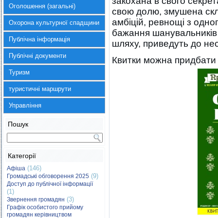
закохана в свого секрет
Оголошення (загальні)
свою долю, змушена скл
амбіцій, ревнощі з одно
Охорона культурної спадщини
бажання шанувальників 
Публічна інформація
шляху, приведуть до не
Публічні документи
Квитки можна придбати у
Туризм
туристичні маршрути
Управління
Пошук
Категорії
(146)
Афіша
(9)
Громадські обговорення 2025
Доступ до публічної інформації
(1)
(3)
Звернення громадян
Графік особистого прийому
громадян керівництвом