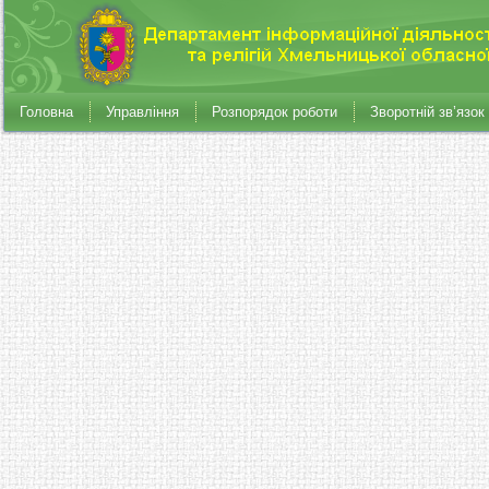
Головна
Управління
Розпорядок роботи
Зворотній зв’язок