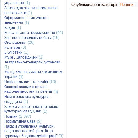
управління
(1)
Опубліковано в категорії:
Новини
Законодавство та нормативно-
правові акти
(1)
Оформлення письмового
звернення
(1)
(1)
Кадри
(44)
Консультації з громадськістю
(16)
Звіт про проведену роботу
(28)
Оголошення
(3)
Культура
(1)
Бібліотеки
(1)
Музеї. Заповідники
Театрально-концертні установи
(1)
Митці Хмельниччини захисникам
України
(1)
(10)
Національності та релігії
Основні заходи з питань
національностей та релігій
(5)
Нематеріальна культурна
(1)
спадщина
Заходи у сфері нематеріальної
культурної спадщини
(1)
(2 397)
Новини
(5)
Нормативна база
Накази управління культури,
національностей, релігій та
туризму облдержадміністрації
(3)