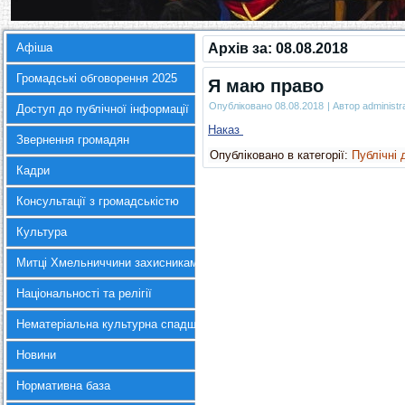
Афіша
Архів за:
08.08.2018
Громадські обговорення 2025
Я маю право
Опубліковано
08.08.2018
|
Автор
administr
Доступ до публічної інформації
Наказ
Звернення громадян
Опубліковано в категорії:
Публічні 
Кадри
Консультації з громадськістю
Культура
Митці Хмельниччини захисникам України
Національності та релігії
Нематеріальна культурна спадщина
Новини
Нормативна база