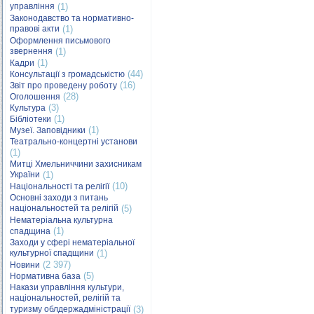
управління
(1)
Законодавство та нормативно-
правові акти
(1)
Оформлення письмового
звернення
(1)
(1)
Кадри
(44)
Консультації з громадськістю
(16)
Звіт про проведену роботу
(28)
Оголошення
(3)
Культура
(1)
Бібліотеки
(1)
Музеї. Заповідники
Театрально-концертні установи
(1)
Митці Хмельниччини захисникам
України
(1)
(10)
Національності та релігії
Основні заходи з питань
національностей та релігій
(5)
Нематеріальна культурна
(1)
спадщина
Заходи у сфері нематеріальної
культурної спадщини
(1)
(2 397)
Новини
(5)
Нормативна база
Накази управління культури,
національностей, релігій та
туризму облдержадміністрації
(3)