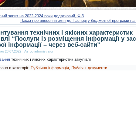
ий запит на 2022-2024 роки додатковий, Ф-3
Наказ про внесення змін до Паспорту бюджетної програми на 
нтування технічних і якісних характеристик
івлі “Послуги із розміщення інформації у за
ої інформації – через веб-сайти”
ано
23.07.2022
|
Автор
administrator
ування
технічних і якісних характеристик закупівлі
ано в категорії:
Публічна інформація
,
Публічні документи