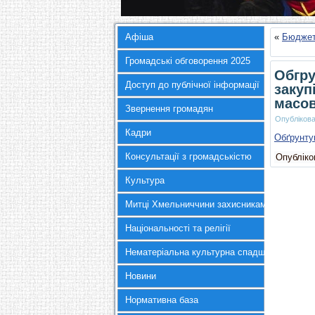
Афіша
«
Бюджетн
Громадські обговорення 2025
Обгру
Доступ до публічної інформації
закуп
масов
Звернення громадян
Опубліков
Кадри
Обґрунт
Консультації з громадськістю
Опубліков
Культура
Митці Хмельниччини захисникам України
Національності та релігії
Нематеріальна культурна спадщина
Новини
Нормативна база