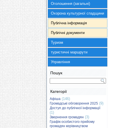
Оголошення (загальні)
Охорона культурної спадщини
Публічна інформація
Публічні документи
Туризм
туристичні маршрути
Управління
Пошук
Категорії
(146)
Афіша
(9)
Громадські обговорення 2025
Доступ до публічної інформації
(1)
(3)
Звернення громадян
Графік особистого прийому
громадян керівництвом