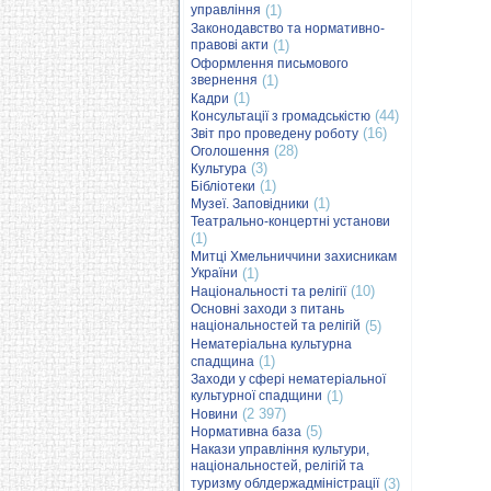
управління
(1)
Законодавство та нормативно-
правові акти
(1)
Оформлення письмового
звернення
(1)
(1)
Кадри
(44)
Консультації з громадськістю
(16)
Звіт про проведену роботу
(28)
Оголошення
(3)
Культура
(1)
Бібліотеки
(1)
Музеї. Заповідники
Театрально-концертні установи
(1)
Митці Хмельниччини захисникам
України
(1)
(10)
Національності та релігії
Основні заходи з питань
національностей та релігій
(5)
Нематеріальна культурна
(1)
спадщина
Заходи у сфері нематеріальної
культурної спадщини
(1)
(2 397)
Новини
(5)
Нормативна база
Накази управління культури,
національностей, релігій та
туризму облдержадміністрації
(3)