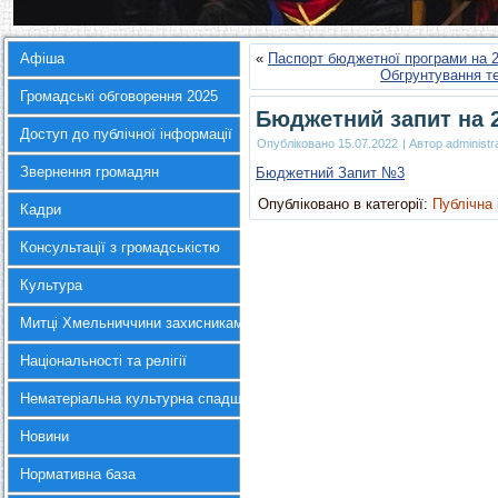
Афіша
«
Паспорт бюджетної програми на 20
Обгрунтування те
Громадські обговорення 2025
Бюджетний запит на 2
Доступ до публічної інформації
Опубліковано
15.07.2022
|
Автор
administr
Звернення громадян
Бюджетний Запит №3
Опубліковано в категорії:
Публічна
Кадри
Консультації з громадськістю
Культура
Митці Хмельниччини захисникам України
Національності та релігії
Нематеріальна культурна спадщина
Новини
Нормативна база