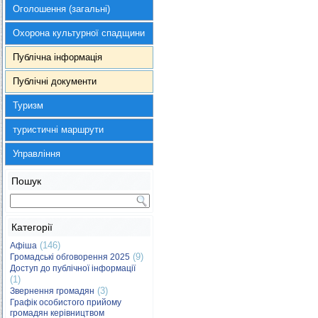
Оголошення (загальні)
Охорона культурної спадщини
Публічна інформація
Публічні документи
Туризм
туристичні маршрути
Управління
Пошук
Категорії
(146)
Афіша
(9)
Громадські обговорення 2025
Доступ до публічної інформації
(1)
(3)
Звернення громадян
Графік особистого прийому
громадян керівництвом