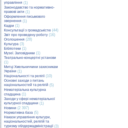
управління
(1)
Законодавство та нормативно-
правові акти
(1)
Оформлення письмового
звернення
(1)
(1)
Кадри
(44)
Консультації з громадськістю
(16)
Звіт про проведену роботу
(28)
Оголошення
(3)
Культура
(1)
Бібліотеки
(1)
Музеї. Заповідники
Театрально-концертні установи
(1)
Митці Хмельниччини захисникам
України
(1)
(10)
Національності та релігії
Основні заходи з питань
національностей та релігій
(5)
Нематеріальна культурна
(1)
спадщина
Заходи у сфері нематеріальної
культурної спадщини
(1)
(2 397)
Новини
(5)
Нормативна база
Накази управління культури,
національностей, релігій та
туризму облдержадміністрації
(3)