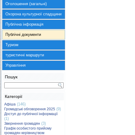
Оголошення (загальні)
Охорона культурної спадщини
Публічна інформація
Публічні документи
Туризм
туристичні маршрути
Управління
Пошук
Категорії
(146)
Афіша
(9)
Громадські обговорення 2025
Доступ до публічної інформації
(1)
(3)
Звернення громадян
Графік особистого прийому
громадян керівництвом