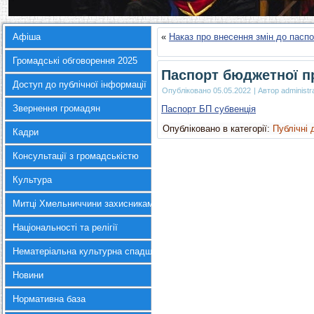
Афіша
«
Наказ про внесення змін до паспо
Громадські обговорення 2025
Паспорт бюджетної пр
Доступ до публічної інформації
Опубліковано
05.05.2022
|
Автор
administr
Звернення громадян
Паспорт БП субвенція
Опубліковано в категорії:
Публічні 
Кадри
Консультації з громадськістю
Культура
Митці Хмельниччини захисникам України
Національності та релігії
Нематеріальна культурна спадщина
Новини
Нормативна база