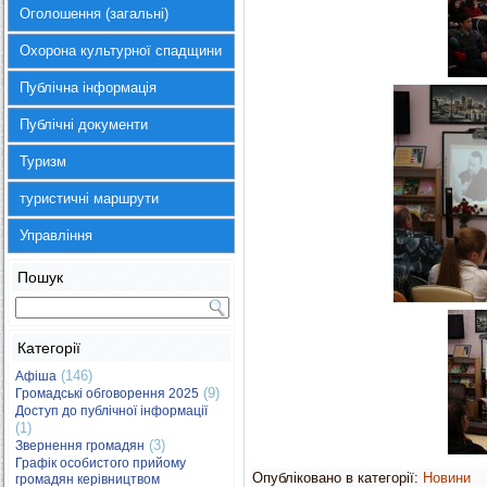
Оголошення (загальні)
Охорона культурної спадщини
Публічна інформація
Публічні документи
Туризм
туристичні маршрути
Управління
Пошук
Категорії
(146)
Афіша
(9)
Громадські обговорення 2025
Доступ до публічної інформації
(1)
(3)
Звернення громадян
Графік особистого прийому
Опубліковано в категорії:
Новини
громадян керівництвом