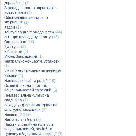
управління
(1)
Законодавство та нормативно-
правові акти
(1)
Оформлення письмового
звернення
(1)
(1)
Кадри
(44)
Консультації з громадськістю
(16)
Звіт про проведену роботу
(28)
Оголошення
(3)
Культура
(1)
Бібліотеки
(1)
Музеї. Заповідники
Театрально-концертні установи
(1)
Митці Хмельниччини захисникам
України
(1)
(10)
Національності та релігії
Основні заходи з питань
національностей та релігій
(5)
Нематеріальна культурна
(1)
спадщина
Заходи у сфері нематеріальної
культурної спадщини
(1)
(2 397)
Новини
(5)
Нормативна база
Накази управління культури,
національностей, релігій та
туризму облдержадміністрації
(3)