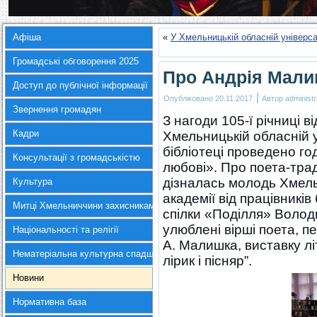
Афіша
«
У Хмельницькій обласній універса
Громадські обговорення 2025
Про Андрія Мали
Доступ до публічної інформації
|
Опубліковано
20.11.2017
Автор
administr
Звернення громадян
З нагоди 105-ї річниці 
Кадри
Хмельницькій обласній 
бібліотеці проведено го
Консультації з громадськістю
любові». Про поета-трад
дізналась молодь Хмель
Культура
академії від працівників 
Митці Хмельниччини захисникам України
спілки «Поділля» Воло
улюблені вірші поета, 
Національності та релігії
А. Малишка, виставку лі
Нематеріальна культурна спадщина
лірик і пісняр”.
Новини
Нормативна база