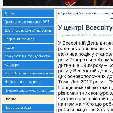
Афіша
«
Про Андрія Малишка в його ювіл
«
Громадські обговорення 2025
У центрі Всесвіт
Доступ до публічної інформації
|
Опубліковано
20.11.2017
Автор
administr
Звернення громадян
У Всесвітній День дитин
Кадри
радо вітала юних читачі
важлива подія у станов
Консультації з громадськістю
року Генеральна Асамб
дитини, а 1989 року – К
Культура
року у Всесвітній день 
Митці Хмельниччини захисникам України
цих основоположних док
Тема Дня 2017 року – #K
Національності та релігії
Працівники бібліотеки п
Нематеріальна культурна спадщина
різноманітних конкурсів,
читали вірші, співали пі
Новини
пантоміма «Хто що роби
Нормативна база
робити якщо…». Заступ