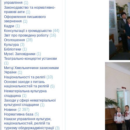
управління
(1)
Законодавство та нормативно-
правові акти
(1)
Оформлення письмового
звернення
(1)
(1)
Кадри
(44)
Консультації з громадськістю
(16)
Звіт про проведену роботу
(28)
Оголошення
(3)
Культура
(1)
Бібліотеки
(1)
Музеї. Заповідники
Театрально-концертні установи
(1)
Митці Хмельниччини захисникам
України
(1)
(10)
Національності та релігії
Основні заходи з питань
національностей та релігій
(5)
Нематеріальна культурна
(1)
спадщина
Заходи у сфері нематеріальної
культурної спадщини
(1)
(2 397)
Новини
(5)
Нормативна база
Накази управління культури,
національностей, релігій та
туризму облдержадміністрації
(3)