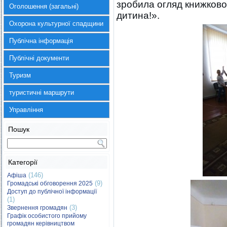
зробила огляд книжкової
Оголошення (загальні)
дитина!».
Охорона культурної спадщини
Публічна інформація
Публічні документи
Туризм
туристичні маршрути
Управління
Пошук
Категорії
(146)
Афіша
(9)
Громадські обговорення 2025
Доступ до публічної інформації
(1)
(3)
Звернення громадян
Графік особистого прийому
громадян керівництвом