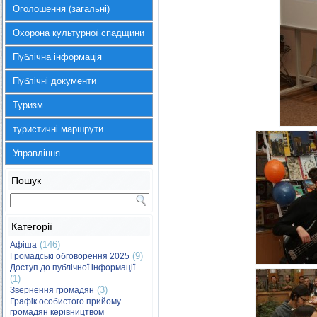
Оголошення (загальні)
Охорона культурної спадщини
Публічна інформація
Публічні документи
Туризм
туристичні маршрути
Управління
Пошук
Категорії
(146)
Афіша
(9)
Громадські обговорення 2025
Доступ до публічної інформації
(1)
(3)
Звернення громадян
Графік особистого прийому
громадян керівництвом