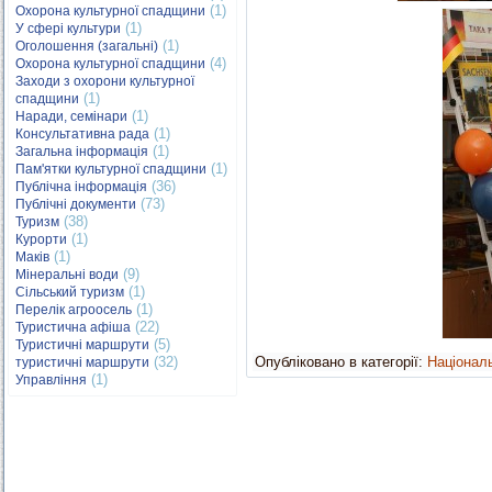
(1)
Охорона культурної спадщини
(1)
У сфері культури
(1)
Оголошення (загальні)
(4)
Охорона культурної спадщини
Заходи з охорони культурної
(1)
спадщини
(1)
Наради, семінари
(1)
Консультативна рада
(1)
Загальна інформація
(1)
Пам'ятки культурної спадщини
(36)
Публічна інформація
(73)
Публічні документи
(38)
Туризм
(1)
Курорти
(1)
Маків
(9)
Мінеральні води
(1)
Сільський туризм
(1)
Перелік агроосель
(22)
Туристична афіша
(5)
Туристичні маршрути
(32)
Опубліковано в категорії:
Національ
туристичні маршрути
(1)
Управління