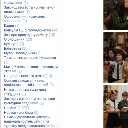
управління
(1)
Законодавство та нормативно-
правові акти
(1)
Оформлення письмового
звернення
(1)
(1)
Кадри
(44)
Консультації з громадськістю
(16)
Звіт про проведену роботу
(28)
Оголошення
(3)
Культура
(1)
Бібліотеки
(1)
Музеї. Заповідники
Театрально-концертні установи
(1)
Митці Хмельниччини захисникам
України
(1)
(10)
Національності та релігії
Основні заходи з питань
національностей та релігій
(5)
Нематеріальна культурна
(1)
спадщина
Заходи у сфері нематеріальної
культурної спадщини
(1)
(2 397)
Новини
(5)
Нормативна база
Накази управління культури,
національностей, релігій та
туризму облдержадміністрації
(3)