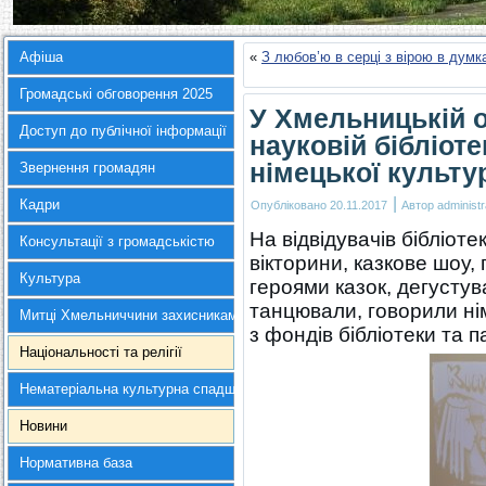
Афіша
«
З любов’ю в серці з вірою в думк
Громадські обговорення 2025
У Хмельницькій о
Доступ до публічної інформації
науковій бібліот
німецької культу
Звернення громадян
|
Кадри
Опубліковано
20.11.2017
Автор
administr
На відвідувачів бібліот
Консультації з громадськістю
вікторини, казкове шоу,
Культура
героями казок, дегустув
танцювали, говорили ні
Митці Хмельниччини захисникам України
з фондів бібліотеки та п
Національності та релігії
Нематеріальна культурна спадщина
Новини
Нормативна база