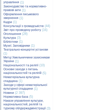
управління
(1)
Законодавство та нормативно-
правові акти
(1)
Оформлення письмового
звернення
(1)
(1)
Кадри
(44)
Консультації з громадськістю
(16)
Звіт про проведену роботу
(28)
Оголошення
(3)
Культура
(1)
Бібліотеки
(1)
Музеї. Заповідники
Театрально-концертні установи
(1)
Митці Хмельниччини захисникам
України
(1)
(10)
Національності та релігії
Основні заходи з питань
національностей та релігій
(5)
Нематеріальна культурна
(1)
спадщина
Заходи у сфері нематеріальної
культурної спадщини
(1)
(2 397)
Новини
(5)
Нормативна база
Накази управління культури,
національностей, релігій та
туризму облдержадміністрації
(3)