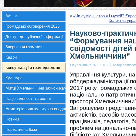
Афіша
«
«Чи сумісні історія і музей? Євр
Колектив упра
Громадські обговорення 2025
Науково-практич
Доступ до публічної інформації
“Формування нац
свідомості дітей 
Звернення громадян
Хмельниччини”
Кадри
|
Опубліковано
26.10.2017
Автор
administr
Консультації з громадськістю
Управління культури, на
Культура
облдержадміністрації п
2017 року громадських 
Митці Хмельниччини захисникам України
національно-патріотично
Національності та релігії
просторі Хмельниччини”
Запрошуємо представник
Нематеріальна культурна спадщина
активістів, засобів масо
Новини
працівників, педагогів,
проблем національно-па
Нормативна база
бібліотеках Хмельниччи