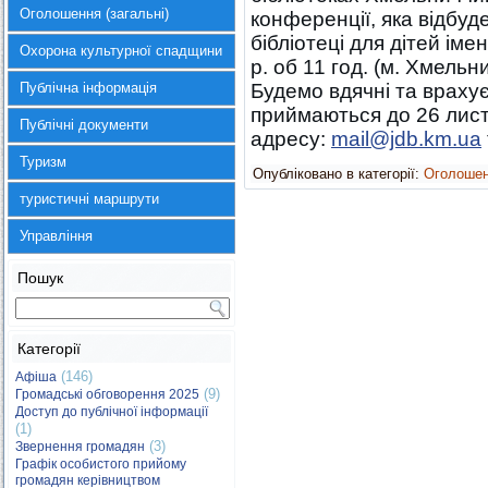
Оголошення (загальні)
конференції, яка відбуд
бібліотеці для дітей ім
Охорона культурної спадщини
р. об 11 год. (м. Хмельн
Публічна інформація
Будемо вдячні та врахує
приймаються до 26 лист
Публічні документи
адресу:
mail@jdb.km.ua
Туризм
Опубліковано в категорії:
Оголоше
туристичні маршрути
Управління
Пошук
Категорії
(146)
Афіша
(9)
Громадські обговорення 2025
Доступ до публічної інформації
(1)
(3)
Звернення громадян
Графік особистого прийому
громадян керівництвом