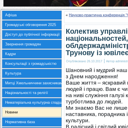
Афіша
«
Науково-практична конференція “
Громадські обговорення 2025
Колектив управлі
Доступ до публічної інформації
національностей,
облдержадміністр
Звернення громадян
Трунову із ювіле
Кадри
|
Опубліковано
26.10.2017
Автор
administr
Консультації з громадськістю
Шановний і мудрий наш 
Культура
з Днем народження!
Ваше життя – яскравий 
Митці Хмельниччини захисникам України
людей і працю. Вам є чи
Національності та релігії
на ниві служіння галузі
турботлива до людей.
Нематеріальна культурна спадщина
Ми знаємо Вас не лише я
Новини
наставника, порадника і
культури.
Нормативна база
В радісний і світлий юв