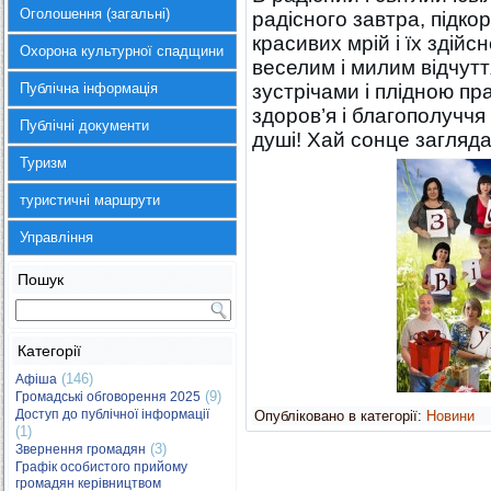
Оголошення (загальні)
радісного завтра, підко
красивих мрій і їх здій
Охорона культурної спадщини
веселим і милим відчут
Публічна інформація
зустрічами і плідною пр
здоров’я і благополуччя
Публічні документи
душі! Хай сонце заглядає
Туризм
туристичні маршрути
Управління
Пошук
Категорії
(146)
Афіша
(9)
Громадські обговорення 2025
Доступ до публічної інформації
Опубліковано в категорії:
Новини
(1)
(3)
Звернення громадян
Графік особистого прийому
громадян керівництвом