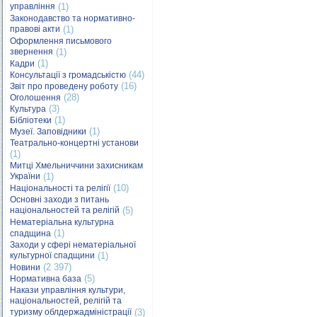
управління
(1)
Законодавство та нормативно-
правові акти
(1)
Оформлення письмового
звернення
(1)
(1)
Кадри
(44)
Консультації з громадськістю
(16)
Звіт про проведену роботу
(28)
Оголошення
(3)
Культура
(1)
Бібліотеки
(1)
Музеї. Заповідники
Театрально-концертні установи
(1)
Митці Хмельниччини захисникам
України
(1)
(10)
Національності та релігії
Основні заходи з питань
національностей та релігій
(5)
Нематеріальна культурна
(1)
спадщина
Заходи у сфері нематеріальної
культурної спадщини
(1)
(2 397)
Новини
(5)
Нормативна база
Накази управління культури,
національностей, релігій та
туризму облдержадміністрації
(3)