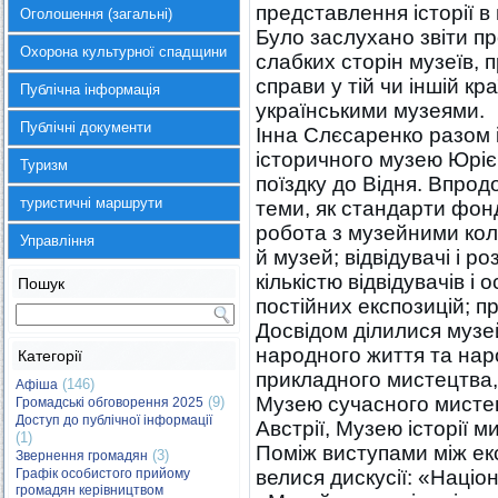
представлення історії в
Оголошення (загальні)
Було заслухано звіти пр
Охорона культурної спадщини
слабких сторін музеїв,
справи у тій чи іншій кр
Публічна інформація
українськими музеями.
Публічні документи
Інна Слєсаренко разом 
історичного музею Юріє
Туризм
поїздку до Відня. Впрод
туристичні маршрути
теми, як стандарти фон
робота з музейними коле
Управління
й музей; відвідувачі і р
кількістю відвідувачів і
Пошук
постійних експозицій; 
Досвідом ділилися музе
народного життя та на
Категорії
прикладного мистецтва,
(146)
Афіша
Музею сучасного мистец
(9)
Громадські обговорення 2025
Доступ до публічної інформації
Австрії, Музею історії м
(1)
Поміж виступами між ек
(3)
Звернення громадян
Графік особистого прийому
велися дискусії: «Націо
громадян керівництвом