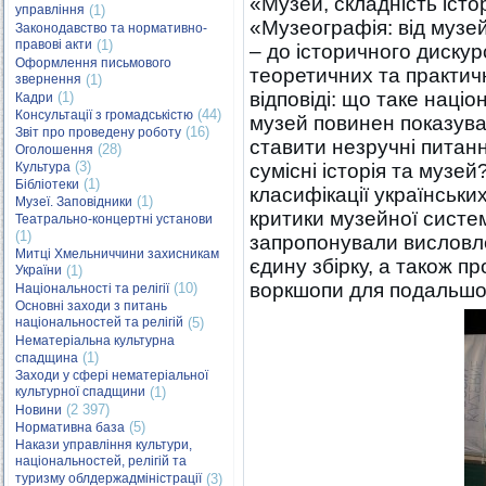
«Музей, складність істор
управління
(1)
«Музеографія: від музей
Законодавство та нормативно-
правові акти
(1)
– до історичного дискур
Оформлення письмового
теоретичних та практич
звернення
(1)
відповіді: що таке націо
(1)
Кадри
(44)
Консультації з громадськістю
музей повинен показува
(16)
Звіт про проведену роботу
ставити незручні питанн
(28)
Оголошення
(3)
Культура
сумісні історія та музе
(1)
Бібліотеки
класифікації українськи
(1)
Музеї. Заповідники
критики музейної систем
Театрально-концертні установи
(1)
запропонували висловлен
Митці Хмельниччини захисникам
єдину збірку, а також п
України
(1)
воркшопи для подальшог
(10)
Національності та релігії
Основні заходи з питань
національностей та релігій
(5)
Нематеріальна культурна
(1)
спадщина
Заходи у сфері нематеріальної
культурної спадщини
(1)
(2 397)
Новини
(5)
Нормативна база
Накази управління культури,
національностей, релігій та
туризму облдержадміністрації
(3)