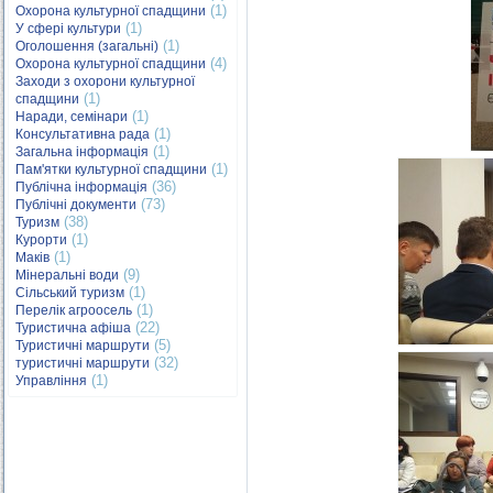
(1)
Охорона культурної спадщини
(1)
У сфері культури
(1)
Оголошення (загальні)
(4)
Охорона культурної спадщини
Заходи з охорони культурної
(1)
спадщини
(1)
Наради, семінари
(1)
Консультативна рада
(1)
Загальна інформація
(1)
Пам'ятки культурної спадщини
(36)
Публічна інформація
(73)
Публічні документи
(38)
Туризм
(1)
Курорти
(1)
Маків
(9)
Мінеральні води
(1)
Сільський туризм
(1)
Перелік агроосель
(22)
Туристична афіша
(5)
Туристичні маршрути
(32)
туристичні маршрути
(1)
Управління