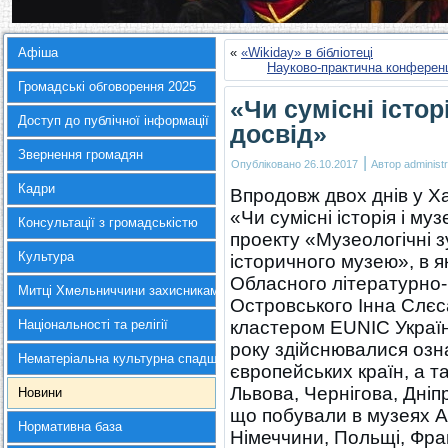
Афіша
«
«Wikiday» в бібліотеці
Науково-практична конференц
Громадські обговорення 2025
«Чи сумісні істо
Доступ до публічної інформації
досвід»
Звернення громадян
|
Опубліковано
26.10.2017
Автор
administr
Кадри
Впродовж двох днів у Ха
«Чи сумісні історія і м
Консультації з громадськістю
проекту «Музеологічні з
Культура
історичного музею», в я
Обласного літературно
Митці Хмельниччини захисникам України
Островського Інна Слєс
Національності та релігії
кластером EUNIC Украї
року здійснювалися озн
Нематеріальна культурна спадщина
європейських країн, а та
Львова, Чернігова, Дніп
Новини
що побували в музеях Авс
Нормативна база
Німеччини, Польщі, Фран