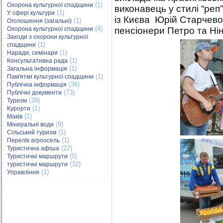
(1)
Охорона культурної спадщини
виконавець у стилі “реп
(1)
У сфері культури
із Києва Юрій Старчево
(1)
Оголошення (загальні)
(4)
Охорона культурної спадщини
пенсіонери Петро та Ні
Заходи з охорони культурної
(1)
спадщини
(1)
Наради, семінари
(1)
Консультативна рада
(1)
Загальна інформація
(1)
Пам'ятки культурної спадщини
(36)
Публічна інформація
(73)
Публічні документи
(38)
Туризм
(1)
Курорти
(1)
Маків
(9)
Мінеральні води
(1)
Сільський туризм
(1)
Перелік агроосель
(22)
Туристична афіша
(5)
Туристичні маршрути
(32)
туристичні маршрути
(1)
Управління