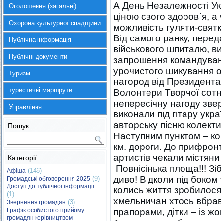
А День Незалежності Укр
Оголошення (загальні)
ціною свого здоров`я, а
Охорона культурної спадщини
можливість гуляти-свят
Від самого ранку, перед
Публічна інформація
військового шпиталю, ви
Публічні документи
запрошення командуван
урочистого шикування о
Туризм
нагород від Президента,
туристичні маршрути
Волонтери Творчої сотн
непересічну нагоду звер
Управління
виконали під гітару укр
авторську пісню колект
Пошук
Наступним пунктом – ко
км. дороги. До прифрон
артистів чекали містяни 
Категорії
Повнісінька площа!!! Зі
(146)
Афіша
диво! Відколи під боком 
(9)
Громадські обговорення 2025
Доступ до публічної інформації
колись життя зробилося
(1)
хмельничан хтось вбрав
(3)
Звернення громадян
Графік особистого прийому
прапорами, дітки – із ж
громадян керівництвом