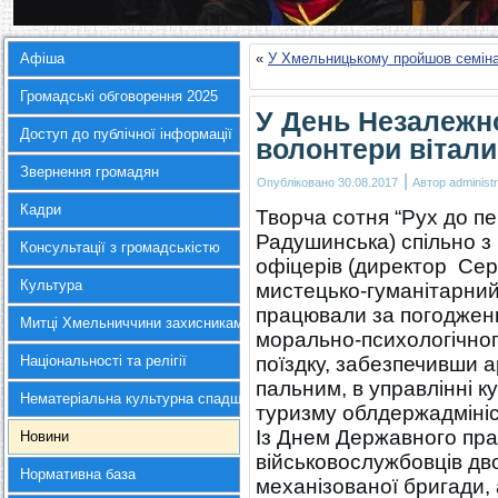
Афіша
«
У Хмельницькому пройшов семіна
Громадські обговорення 2025
У День Незалежно
Доступ до публічної інформації
волонтери вітал
Звернення громадян
|
Опубліковано
30.08.2017
Автор
administr
Кадри
Творча сотня “Рух до п
Радушинська) спільно з
Консультації з громадськістю
офіцерів (директор Сер
Культура
мистецько-гуманітарний
працювали за погоджен
Митці Хмельниччини захисникам України
морально-психологічног
Національності та релігії
поїздку, забезпечивши а
пальним, в управлінні к
Нематеріальна культурна спадщина
туризму облдержадмініс
Із Днем Державного пра
Новини
військовослужбовців дво
Нормативна база
механізованої бригади, 