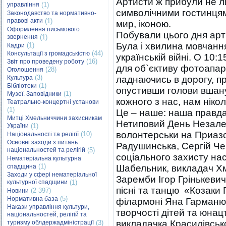
Артисти ж прибули не л
управління
(1)
символічними гостинцям
Законодавство та нормативно-
правові акти
(1)
мир, іконою.
Оформлення письмового
Побували цього дня арт
звернення
(1)
Була і хвилина мовчання
(1)
Кадри
(44)
Консультації з громадськістю
українській війні. О 10:
(16)
Звіт про проведену роботу
для об`єктиву фотоапар
(28)
Оголошення
(3)
Культура
ладнаючись в дорогу, п
(1)
Бібліотеки
опустивши голови вшану
(1)
Музеї. Заповідники
кожного з нас, нам нікол
Театрально-концертні установи
(1)
Це – наше: наша правда 
Митці Хмельниччини захисникам
Нетиповий День Незалеж
України
(1)
волонтерськи на Приазо
(10)
Національності та релігії
Основні заходи з питань
Радушинська, Сергій Че
національностей та релігій
(5)
соціального захисту на
Нематеріальна культурна
(1)
спадщина
Шабельник, викладач Хм
Заходи у сфері нематеріальної
Заремби Ігор Грінькеви
культурної спадщини
(1)
пісні та танцю «Козаки
(2 397)
Новини
(5)
Нормативна база
філармоні Яна Гарманю
Накази управління культури,
творчості дітей та юнац
національностей, релігій та
викладачка Красилівськ
туризму облдержадміністрації
(3)