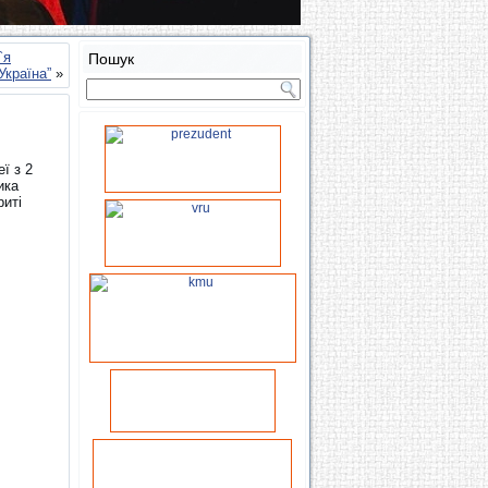
`я
Пошук
Україна”
»
ї з 2
ика
риті