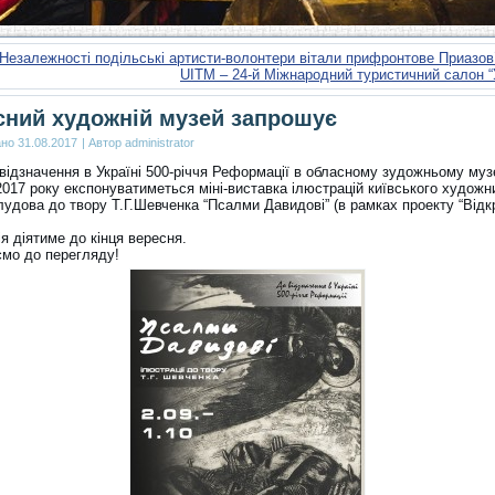
Незалежності подільські артисти-волонтери вітали прифронтове Приазов
UITM – 24-й Міжнародний туристичний салон “
ний художній музей запрошує
ано
31.08.2017
|
Автор
administrator
відзначення в Україні 500-річчя Реформації в обласному зудожньому музе
2017 року експонуватиметься міні-виставка ілюстрацій київського художн
удова до твору Т.Г.Шевченка “Псалми Давидові” (в рамках проекту “Відк
я діятиме до кінця вересня.
мо до перегляду!