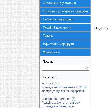
Оголошення (загальні)
Охорона культурної спадщини
Публічна інформація
Публічні документи
Опубліков
Туризм
туристичні маршрути
Управління
Пошук
Категорії
(146)
Афіша
(9)
Громадські обговорення 2025
Доступ до публічної інформації
(1)
(3)
Звернення громадян
Графік особистого прийому
громадян керівництвом