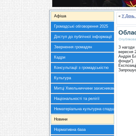
Афіша
«
У День 
Громадські обговорення 2025
Облас
Доступ до публічної інформації
Опубліков
Звернення громадян
З нагоди 
вересня 
Андрія Бл
Кадри
фонди”).
Експозиці
Консультації з громадськістю
Запрошує
Культура
Митці Хмельниччини захисникам України
Національності та релігії
Нематеріальна культурна спадщина
Новини
Нормативна база