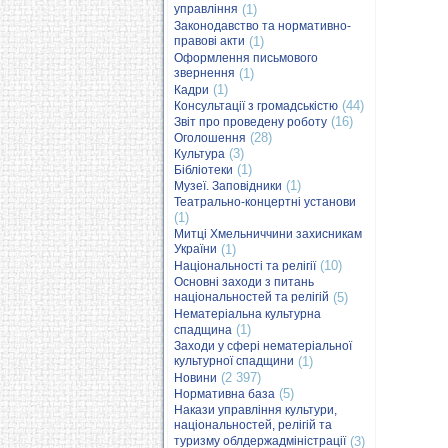
управління
(1)
Законодавство та нормативно-
правові акти
(1)
Оформлення письмового
звернення
(1)
(1)
Кадри
(44)
Консультації з громадськістю
(16)
Звіт про проведену роботу
(28)
Оголошення
(3)
Культура
(1)
Бібліотеки
(1)
Музеї. Заповідники
Театрально-концертні установи
(1)
Митці Хмельниччини захисникам
України
(1)
(10)
Національності та релігії
Основні заходи з питань
національностей та релігій
(5)
Нематеріальна культурна
(1)
спадщина
Заходи у сфері нематеріальної
культурної спадщини
(1)
(2 397)
Новини
(5)
Нормативна база
Накази управління культури,
національностей, релігій та
туризму облдержадміністрації
(3)