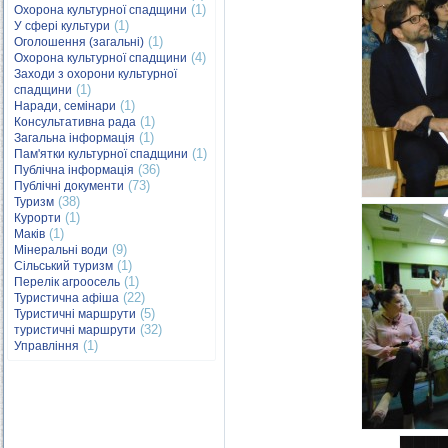
(1)
Охорона культурної спадщини
(1)
У сфері культури
(1)
Оголошення (загальні)
(4)
Охорона культурної спадщини
Заходи з охорони культурної
(1)
спадщини
(1)
Наради, семінари
(1)
Консультативна рада
(1)
Загальна інформація
(1)
Пам'ятки культурної спадщини
(36)
Публічна інформація
(73)
Публічні документи
(38)
Туризм
(1)
Курорти
(1)
Маків
(9)
Мінеральні води
(1)
Сільський туризм
(1)
Перелік агроосель
(22)
Туристична афіша
(5)
Туристичні маршрути
(32)
туристичні маршрути
(1)
Управління