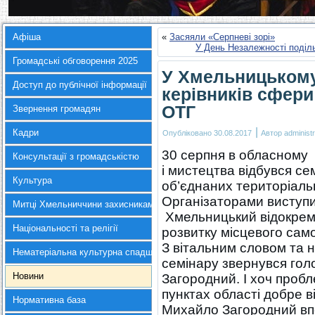
Афіша
«
Засяяли «Серпневі зорі»
У День Незалежності поділ
Громадські обговорення 2025
У Хмельницькому
Доступ до публічної інформації
керівників сфер
ОТГ
Звернення громадян
|
Кадри
Опубліковано
30.08.2017
Автор
administr
30 серпня в обласному 
Консультації з громадськістю
і мистецтва відбувся се
Культура
об’єднаних територіаль
Організаторами виступ
Митці Хмельниччини захисникам України
Хмельницький відокрем
Національності та релігії
розвитку місцевого сам
З вітальним словом та 
Нематеріальна культурна спадщина
семінару звернувся гол
Новини
Загородний. І хоч пробл
пунктах області добре в
Нормативна база
Михайло Загородний вп