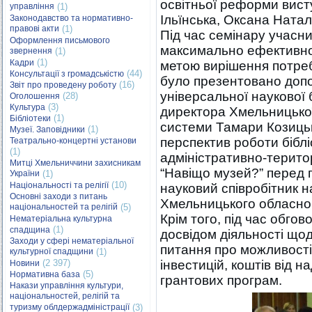
освітньої реформи вист
управління
(1)
Ільїнська, Оксана Ната
Законодавство та нормативно-
правові акти
(1)
Під час семінару учасн
Оформлення письмового
максимально ефективног
звернення
(1)
(1)
Кадри
метою вирішення потре
(44)
Консультації з громадськістю
було презентовано допо
(16)
Звіт про проведену роботу
універсальної наукової 
(28)
Оголошення
(3)
Культура
директора Хмельницької 
(1)
Бібліотеки
системи Тамари Козицьк
(1)
Музеї. Заповідники
перспектив роботи бібл
Театрально-концертні установи
(1)
адміністративно-терито
Митці Хмельниччини захисникам
“Навіщо музей?” перед 
України
(1)
(10)
Національності та релігії
науковий співробітник н
Основні заходи з питань
Хмельницького обласног
національностей та релігій
(5)
Крім того, під час обго
Нематеріальна культурна
(1)
спадщина
досвідом діяльності щод
Заходи у сфері нематеріальної
питання про можливості
культурної спадщини
(1)
(2 397)
інвестицій, коштів від 
Новини
(5)
Нормативна база
грантових програм.
Накази управління культури,
національностей, релігій та
туризму облдержадміністрації
(3)