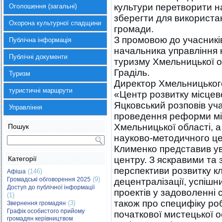
культури перетворити н
Оголошення (загальні)
зберегти для використа
Охорона культурної спадщини
громади.
З промовою до учасникі
Публічна інформація
начальника управління к
Публічні документи
туризму Хмельницької о
Граділь.
Туризм
Директор Хмельницького
туристичні маршрути
«Центр розвитку місцев
Яцковський розповів уч
Управління
проведення реформи мі
Хмельницької області, 
Пошук
науково-методичного це
Клименко представив ув
Категорії
центру. З яскравими та
перспективи розвитку к
(146)
Афіша
(9)
Громадські обговорення 2025
децентралізації, успішн
Доступ до публічної інформації
проектів у задоволенні 
(1)
також про специфіку ро
(3)
Звернення громадян
Графік особистого прийому
початкової мистецької ос
громадян керівництвом