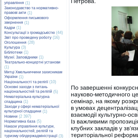
Петрова.
управління
(1)
Законодавство та нормативно-
правові акти
(1)
Оформлення письмового
звернення
(1)
(1)
Кадри
(44)
Консультації з громадськістю
(16)
Звіт про проведену роботу
(28)
Оголошення
(3)
Культура
(1)
Бібліотеки
(1)
Музеї. Заповідники
Театрально-концертні установи
(1)
Митці Хмельниччини захисникам
України
(1)
(10)
Національності та релігії
По завершенні конкурсн
Основні заходи з питань
національностей та релігій
(5)
науково-методичного це
Нематеріальна культурна
семінар, на якому розк
(1)
спадщина
Заходи у сфері нематеріальної
в умовах децентралізац
культурної спадщини
(1)
взаємодії культурно-осві
(2 397)
Новини
Із важливими пропозиц
(5)
Нормативна база
Накази управління культури,
клубних закладів у зв’я
національностей, релігій та
територіальної реформи
туризму облдержадміністрації
(3)