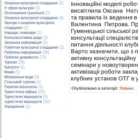
(1)
Інноваційні моделі робо
Охорона культурної спадщини
(1)
У сфері культури
висвітлила Оксана Ната
(1)
Оголошення (загальні)
та правила їх ведення в
(4)
Охорона культурної спадщини
Заходи з охорони культурної
Валентина Петрова. Пра
(1)
спадщини
Гуменецької сільської р
(1)
Наради, семінари
консультації спеціаліст
(1)
Консультативна рада
(1)
Загальна інформація
питання діяльності клуб
(1)
Пам'ятки культурної спадщини
Варто зазначити, що з п
(36)
Публічна інформація
(73)
активну консультаційну 
Публічні документи
(38)
Туризм
семінари у новоутворен
(1)
Курорти
активізації роботи закла
(1)
Маків
(9)
Мінеральні води
клубних установ ОТГ в 
(1)
Сільський туризм
(1)
Перелік агроосель
Опубліковано в категорії:
Новини
(22)
Туристична афіша
(5)
Туристичні маршрути
(32)
туристичні маршрути
(1)
Управління