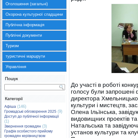
Оголошення (загальні)
Охорона культурної спадщини
Публічна інформація
Публічні документи
Туризм
туристичні маршрути
Управління
Пошук
До участі в роботі конку
голосу були запрошені ф
директора Хмельницько
Категорії
культури і мистецтв, за
(146)
Афіша
Олена Ільїнська, завіду
(9)
Громадські обговорення 2025
Доступ до публічної інформації
видовищних проектів т
(1)
Натальська та завідуюч
(3)
Звернення громадян
Графік особистого прийому
установ культури та к
громадян керівництвом