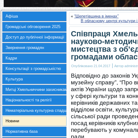
Афіша
«
“Шепетівщина в іменах”
В обласному центрі культури 
Громадські обговорення 2025
Співпраця Хмель
Доступ до публічної інформації
науково-методичн
мистецтва з об’
Звернення громадян
громадами області
Кадри
|
Опубліковано
21.04.2017
Автор
administr
Консультації з громадськістю
Відповідно до законів Ук
Культура
музейну справу”, “Про 
актів України щодо зап
Митці Хмельниччини захисникам України
у сфері культури та ко
Національності та релігії
керівників державних та
відділом освіти, культур
Нематеріальна культурна спадщина
сільської ради проведе
Новини
посад керівників клубни
перебувають у комунальн
Нормативна база
ради.