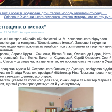
і митці області, обдаровані діти і творча молодь отримали стипендії…
Співпраця Хмельницького обласного науково-методичного центру кул
тівщина в іменах”
ано
21.04.2017
|
Автор
administrator
ській центральній районній бібліотеці ім. М. Коцюбинського відбулася
рно-історична мандрівка “Шепетівщина в іменах”. Запрошені студенти
ного ліцею мали можливість ознайомитися з життєвими та творчими шл
земляків.
расюк, Лариса Крута – Сахненко, Віктор Лінник, Олександр Царик, Натан
стровський, Валя Котик, Валентин Садовський, Сергій Климович, Сергій 
 Ємець – це лише частка шепетівчан, які прославились не тільки в Україн
.
 працівник музею М. Островського Олександр Лукашук, завідуюча відді
ування Зінаїда Романюк, провідний бібліотекар Ніна Перькова провели ст
ими стежками Шепетівського краю.
багато цікавого та корисного для себе, юнаки ліцею та майстер Марина 
ся, що такі уроки проводитимуться й у майбутньому.