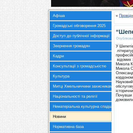
Афіша
«
Провідн
Громадські обговорення 2025
“Шепе
Доступ до публічної інформації
Опубліков
Звернення громадян
У Шепетів
літерату
професій
Кадри
відомих 
Микола К
Консультації з громадськістю
Микола О
Олександр
Культура
кордоном
Науковий
Митці Хмельниччини захисникам України
обслугов
історичн
Почувши 
Національності та релігії
домовили
Нематеріальна культурна спадщина
Новини
Нормативна база