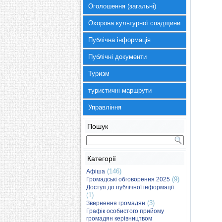
Оголошення (загальні)
Охорона культурної спадщини
Публічна інформація
Публічні документи
Туризм
туристичні маршрути
Управління
Пошук
Категорії
(146)
Афіша
(9)
Громадські обговорення 2025
Доступ до публічної інформації
(1)
(3)
Звернення громадян
Графік особистого прийому
громадян керівництвом