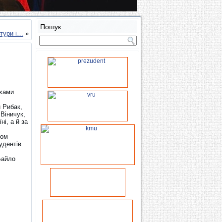
Пошук
ьтури і…
»
яхами
 Рибак,
Віничук,
і, а й за
лом
удентів
Байло