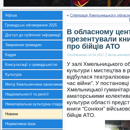
Афіша
«
Співпраця Хмельницького обласно
Громадські обговорення 2025
В обласному цент
Доступ до публічної інформації
презентували кни
про бійців АТО
Звернення громадян
|
Кадри
Опубліковано
24.04.2017
Автор
administr
У залі Хмельницького о
Консультації з громадськістю
культури і мистецтва в 
Культура
відбулася театралізован
час війни”. У постановц
Митці Хмельниччини захисникам України
Хмельницької гуманітарн
Національності та релігії
аматорськими колектива
культури області предс
Нематеріальна культурна спадщина
книги “Соняхи” військов
Новини
бійців АТО.
Нормативна база