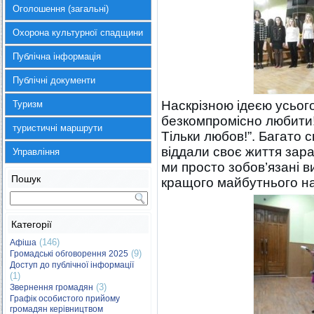
Оголошення (загальні)
Охорона культурної спадщини
Публічна інформація
Публічні документи
Наскрізною ідеєю усьог
Туризм
безкомпромісно любити!
туристичні маршрути
Тільки любов!”. Багато 
віддали своє життя зара
Управління
ми просто зобов’язані в
Пошук
кращого майбутнього на 
Категорії
(146)
Афіша
(9)
Громадські обговорення 2025
Доступ до публічної інформації
(1)
(3)
Звернення громадян
Графік особистого прийому
громадян керівництвом