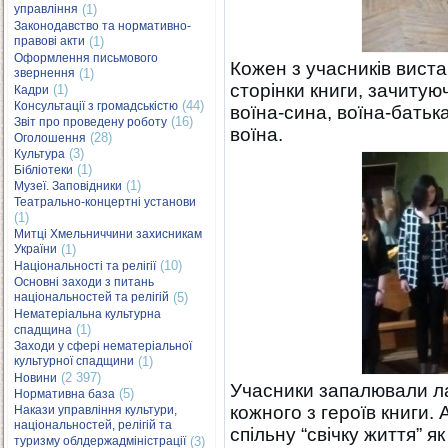
управління
(1)
Законодавство та нормативно-
правові акти
(1)
Оформлення письмового
Кожен з учасників виста
звернення
(1)
сторінки книги, зачиту
(1)
Кадри
(44)
Консультації з громадськістю
воїна-сина, воїна-батьк
(16)
Звіт про проведену роботу
воїна.
(28)
Оголошення
(3)
Культура
(1)
Бібліотеки
(1)
Музеї. Заповідники
Театрально-концертні установи
(1)
Митці Хмельниччини захисникам
України
(1)
(10)
Національності та релігії
Основні заходи з питань
національностей та релігій
(5)
Нематеріальна культурна
(1)
спадщина
Заходи у сфері нематеріальної
культурної спадщини
(1)
(2 397)
Новини
Учасники запалювали л
(5)
Нормативна база
кожного з героїв книги. 
Накази управління культури,
національностей, релігій та
спільну “свічку життя” я
туризму облдержадміністрації
(3)