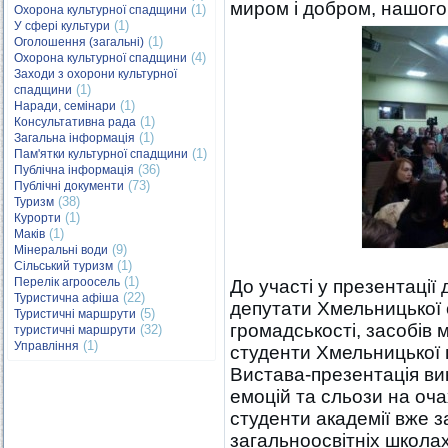
миром і добром, нашого
(1)
Охорона культурної спадщини
(1)
У сфері культури
(1)
Оголошення (загальні)
(4)
Охорона культурної спадщини
Заходи з охорони культурної
(1)
спадщини
(1)
Наради, семінари
(1)
Консультативна рада
(1)
Загальна інформація
(1)
Пам'ятки культурної спадщини
(36)
Публічна інформація
(73)
Публічні документи
(38)
Туризм
(1)
Курорти
(1)
Маків
(9)
Мінеральні води
(1)
Сільський туризм
(1)
Перелік агроосель
До участі у презентації
(22)
Туристична афіша
депутати Хмельницької 
(5)
Туристичні маршрути
громадськості, засобів 
(32)
туристичні маршрути
(1)
Управління
студенти Хмельницької г
Вистава-презентація ви
емоцій та сльози на оча
студенти академії вже 
загальноосвітніх школа