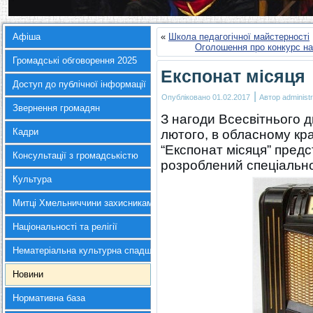
Афіша
«
Школа педагогічної майстерності
Оголошення про конкурс на
Громадські обговорення 2025
Експонат місяця
Доступ до публічної інформації
|
Опубліковано
01.02.2017
Автор
administr
Звернення громадян
З нагоди Всесвітнього д
Кадри
лютого, в обласному кр
“Експонат місяця” пред
Консультації з громадськістю
розроблений спеціально 
Культура
Митці Хмельниччини захисникам України
Національності та релігії
Нематеріальна культурна спадщина
Новини
Нормативна база