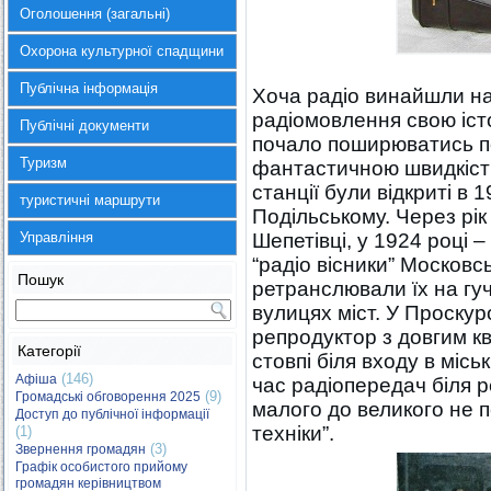
Оголошення (загальні)
Охорона культурної спадщини
Публічна інформація
Хоча радіо винайшли нап
радіомовлення свою істо
Публічні документи
почало поширюватись по
Туризм
фантастичною швидкістю
станції були відкриті в 1
туристичні маршрути
Подільському. Через рік
Управління
Шепетівці, у 1924 році 
“радіо вісники” Московсь
Пошук
ретранслювали їх на гуч
вулицях міст. У Проску
репродуктор з довгим к
Категорії
стовпі біля входу в місь
(146)
Афіша
час радіопередач біля ре
(9)
Громадські обговорення 2025
малого до великого не 
Доступ до публічної інформації
техніки”.
(1)
(3)
Звернення громадян
Графік особистого прийому
громадян керівництвом