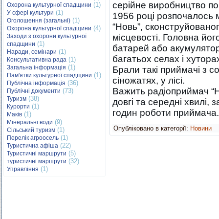
серійне виробництво по
(1)
Охорона культурної спадщини
(1)
У сфері культури
1956 році розпочалось
(1)
Оголошення (загальні)
“Новь”, сконструйованог
(4)
Охорона культурної спадщини
місцевості. Головна йог
Заходи з охорони культурної
(1)
спадщини
батарей або акумулятор
(1)
Наради, семінари
багатьох селах і хутора
(1)
Консультативна рада
(1)
Загальна інформація
Брали такі приймачі з с
(1)
Пам'ятки культурної спадщини
сіножатях, у лісі.
(36)
Публічна інформація
Важить радіоприймач “Но
(73)
Публічні документи
(38)
Туризм
довгі та середні хвилі,
(1)
Курорти
годин роботи приймача.
(1)
Маків
(9)
Мінеральні води
Опубліковано в категорії:
Новини
(1)
Сільський туризм
(1)
Перелік агроосель
(22)
Туристична афіша
(5)
Туристичні маршрути
(32)
туристичні маршрути
(1)
Управління