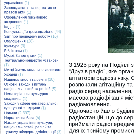
управління
(1)
Законодавство та нормативно-
правові акти
(1)
Оформлення письмового
звернення
(1)
(1)
Кадри
(44)
Консультації з громадськістю
(16)
Звіт про проведену роботу
(28)
Оголошення
(3)
Культура
(1)
Бібліотеки
(1)
Музеї. Заповідники
Театрально-концертні установи
З 1925 року на Поділлі
(1)
Митці Хмельниччини захисникам
“Друзів радіо”, яке орган
України
(1)
агітаторів радіозв’язку.
(10)
Національності та релігії
розпочали агітаційну та
Основні заходи з питань
національностей та релігій
(5)
радіо серед населення, 
Нематеріальна культурна
масова радіофікація міст
(1)
спадщина
радіомовлення.
Заходи у сфері нематеріальної
культурної спадщини
(1)
Одночасно йшло будівни
(2 397)
Новини
радіостанцій, що до се
(5)
Нормативна база
Накази управління культури,
приймати радіопередачи
національностей, релігій та
Для їх прийому промисл
туризму облдержадміністрації
(3)