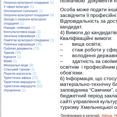
позначкою “документи н
(1)
Охорона культурної спадщини
(1)
У сфері культури
Особа може подати інші 
(1)
Оголошення (загальні)
засвідчити її професійні
(4)
Охорона культурної спадщини
Заходи з охорони культурної
Відповідальність за дос
(1)
спадщини
кандидат.
(1)
Наради, семінари
(1)
4) Вимоги до кандидатів 
Консультативна рада
(1)
Загальна інформація
Кваліфікаційні вимоги:
(1)
Пам'ятки культурної спадщини
– вища освіта;
(36)
Публічна інформація
(73)
Публічні документи
– стаж роботи у сфері
(38)
Туризм
– володіння державн
(1)
Курорти
– здатність за своїми
(1)
Маків
(9)
Мінеральні води
освітнім і професійним 
(1)
Сільський туризм
обов’язки.
(1)
Перелік агроосель
(22)
6) Інформація, що стосу
Туристична афіша
(5)
Туристичні маршрути
матеріально-технічну б
(32)
туристичні маршрути
заповідника “Самчики”, 
(1)
Управління
бюджетний період закла
сайті управління культур
туризму Хмельницької об
Опубліковано в категорії:
Афіша
,
Н