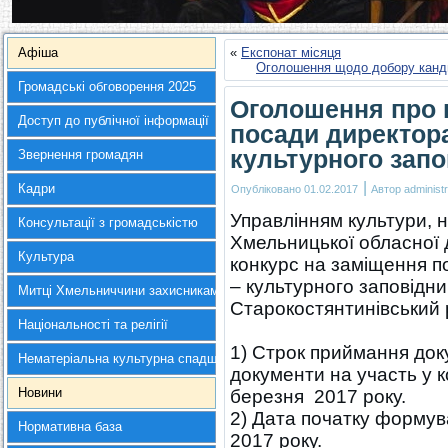
Афіша
«
Експонат місяця
Оголошення щодо добору канди
Громадські обговорення 2025
Оголошення про 
Доступ до публічної інформації
посади директора
культурного зап
Звернення громадян
|
Кадри
Опубліковано
01.02.2017
Автор
administr
Управлінням культури, н
Консультації з громадськістю
Хмельницької обласної 
Культура
конкурс на заміщення п
– культурного заповідн
Митці Хмельниччини захисникам України
Старокостянтинівський 
Національності та релігії
1) Строк приймання доку
Нематеріальна культурна спадщина
документи на участь у к
Новини
березня 2017 року.
2) Дата початку формува
Нормативна база
2017 року.