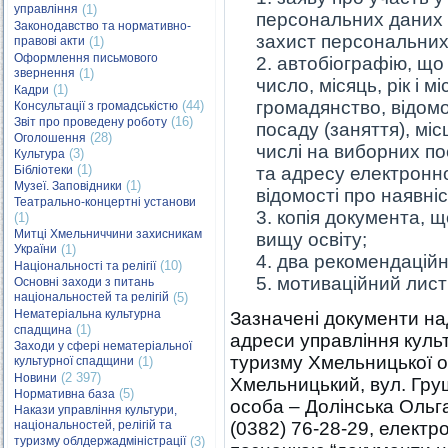
управління
(1)
персональних даних 
Законодавство та нормативно-
захист персональних
правові акти
(1)
Оформлення письмового
автобіографію, що м
звернення
(1)
число, місяць, рік і
(1)
Кадри
громадянство, відомос
(44)
Консультації з громадськістю
(16)
Звіт про проведену роботу
посаду (заняття), мі
(28)
Оголошення
числі на виборних п
(3)
Культура
(1)
Бібліотеки
та адресу електронно
(1)
Музеї. Заповідники
відомості про наявніс
Театрально-концертні установи
копія документа, щ
(1)
Митці Хмельниччини захисникам
вищу освіту;
України
(1)
два рекомендаційн
(10)
Національності та релігії
мотиваційний лист
Основні заходи з питань
національностей та релігій
(5)
Нематеріальна культурна
Зазначені документи на
(1)
спадщина
адреси управління культ
Заходи у сфері нематеріальної
туризму Хмельницької об
культурної спадщини
(1)
(2 397)
Новини
Хмельницький, вул. Груш
(5)
Нормативна база
особа – Долінська Ольга
Накази управління культури,
національностей, релігій та
(0382) 76-28-29, елект
туризму облдержадміністрації
(3)