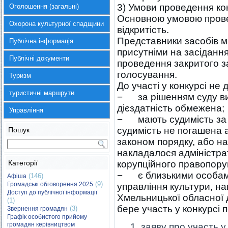
3) Умови проведення ко
Оголошення (загальні)
Основною умовою прове
Охорона культурної спадщини
відкритість.
Представники засобів м
Публічна інформація
присутніми на засіданнях
Публічні документи
проведення закритого з
голосування.
Туризм
До участі у конкурсі не 
туристичні маршрути
− за рішенням суду виз
дієздатність обмежена;
Управління
− мають судимість за 
судимість не погашена 
Пошук
законом порядку, або на
накладалося адміністра
Категорії
корупційного правопор
− є близькими особами 
(146)
Афіша
(9)
Громадські обговорення 2025
управління культури, на
Доступ до публічної інформації
Хмельницької обласної д
(1)
бере участь у конкурсі 
(3)
Звернення громадян
Графік особистого прийому
громадян керівництвом
заяву про участь у