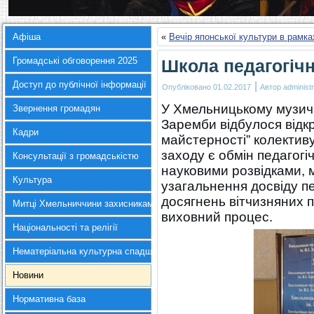
Афіша
«
Вечір японської культури в рамках
Громадські обговорення 2025
Школа педагогічн
Доступ до публічної інформації
|
Опубліковано
01.02.2017
Автор
administr
У Хмельницькому музич
Звернення громадян
Заремби відбулося відкр
Кадри
майстерності” колектив
заходу є обмін педагогі
Консультації з громадськістю
науковими розвідками,
Культура
узагальнення досвіду п
досягнень вітчизняних п
Митці Хмельниччини захисникам України
виховний процес.
Національності та релігії
Нематеріальна культурна спадщина
Новини
Нормативна база