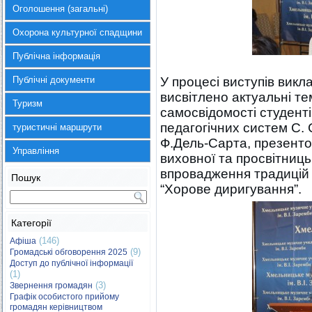
Оголошення (загальні)
Охорона культурної спадщини
Публічна інформація
Публічні документи
У процесі виступів викл
висвітлено актуальні т
Туризм
самосвідомості студенті
педагогічних систем С. 
туристичні маршрути
Ф.Дель-Сарта, презенто
Управління
виховної та просвітниць
впровадження традицій о
Пошук
“Хорове диригування”.
Категорії
(146)
Афіша
(9)
Громадські обговорення 2025
Доступ до публічної інформації
(1)
(3)
Звернення громадян
Графік особистого прийому
громадян керівництвом