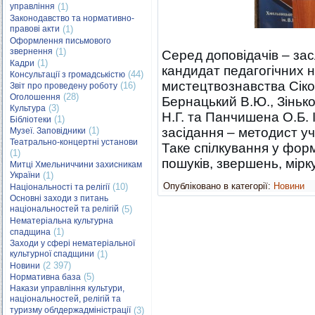
управління
(1)
Законодавство та нормативно-
правові акти
(1)
Оформлення письмового
звернення
(1)
Серед доповідачів – зас
(1)
Кадри
кандидат педагогічних н
(44)
Консультації з громадськістю
мистецтвознавства Сіко
(16)
Звіт про проведену роботу
(28)
Оголошення
Бернацький В.Ю., Зінько
(3)
Культура
Н.Г. та Панчишена О.Б. 
(1)
Бібліотеки
(1)
засідання – методист у
Музеї. Заповідники
Театрально-концертні установи
Таке спілкування у форм
(1)
пошуків, звершень, мірк
Митці Хмельниччини захисникам
України
(1)
Опубліковано в категорії:
Новини
(10)
Національності та релігії
Основні заходи з питань
національностей та релігій
(5)
Нематеріальна культурна
(1)
спадщина
Заходи у сфері нематеріальної
культурної спадщини
(1)
(2 397)
Новини
(5)
Нормативна база
Накази управління культури,
національностей, релігій та
туризму облдержадміністрації
(3)