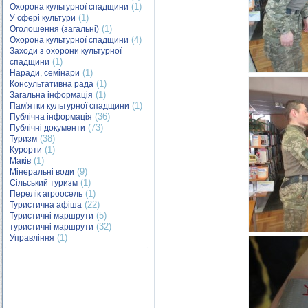
(1)
Охорона культурної спадщини
(1)
У сфері культури
(1)
Оголошення (загальні)
(4)
Охорона культурної спадщини
Заходи з охорони культурної
(1)
спадщини
(1)
Наради, семінари
(1)
Консультативна рада
(1)
Загальна інформація
(1)
Пам'ятки культурної спадщини
(36)
Публічна інформація
(73)
Публічні документи
(38)
Туризм
(1)
Курорти
(1)
Маків
(9)
Мінеральні води
(1)
Сільський туризм
(1)
Перелік агроосель
(22)
Туристична афіша
(5)
Туристичні маршрути
(32)
туристичні маршрути
(1)
Управління