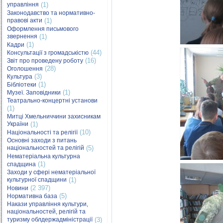
управління
(1)
Законодавство та нормативно-
правові акти
(1)
Оформлення письмового
звернення
(1)
(1)
Кадри
(44)
Консультації з громадськістю
(16)
Звіт про проведену роботу
(28)
Оголошення
(3)
Культура
(1)
Бібліотеки
(1)
Музеї. Заповідники
Театрально-концертні установи
(1)
Митці Хмельниччини захисникам
України
(1)
(10)
Національності та релігії
Основні заходи з питань
національностей та релігій
(5)
Нематеріальна культурна
(1)
спадщина
Заходи у сфері нематеріальної
культурної спадщини
(1)
(2 397)
Новини
(5)
Нормативна база
Накази управління культури,
національностей, релігій та
туризму облдержадміністрації
(3)