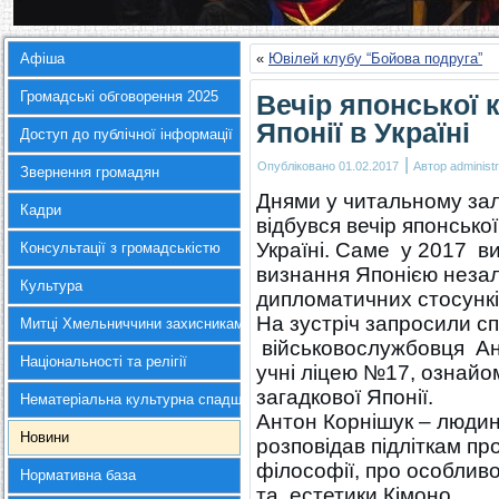
Афіша
«
Ювілей клубу “Бойова подруга”
Громадські обговорення 2025
Вечір японської 
Японії в Україні
Доступ до публічної інформації
|
Опубліковано
01.02.2017
Автор
administr
Звернення громадян
Днями у читальному зал
Кадри
відбувся вечір японської
Україні. Саме у 2017 в
Консультації з громадськістю
визнання Японією незал
Культура
дипломатичних стосунк
На зустріч запросили сп
Митці Хмельниччини захисникам України
військовослужбовця Ант
Національності та релігії
учні ліцею №17, ознайо
загадкової Японії.
Нематеріальна культурна спадщина
Антон Корнішук – людина
Новини
розповідав підліткам п
філософії, про особлив
Нормативна база
та естетики Кімоно.