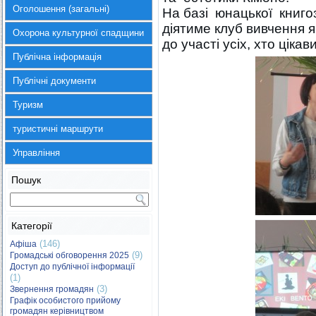
Оголошення (загальні)
На базі юнацької книго
діятиме клуб вивчення 
Охорона культурної спадщини
до участі усіх, хто цік
Публічна інформація
Публічні документи
Туризм
туристичні маршрути
Управління
Пошук
Категорії
(146)
Афіша
(9)
Громадські обговорення 2025
Доступ до публічної інформації
(1)
(3)
Звернення громадян
Графік особистого прийому
громадян керівництвом