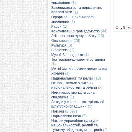
управління
(1)
Законодавство та нормативно-
правові акти
(1)
Оформлення письмового
звернення
(1)
(1)
Кадри
Опубліков
(44)
Консультації з громадськістю
(16)
Звіт про проведену роботу
(28)
Оголошення
(3)
Культура
(1)
Бібліотеки
(1)
Музеї. Заповідники
Театрально-концертні установи
(1)
Митці Хмельниччини захисникам
України
(1)
(10)
Національності та релігії
Основні заходи з питань
національностей та релігій
(5)
Нематеріальна культурна
(1)
спадщина
Заходи у сфері нематеріальної
культурної спадщини
(1)
(2 397)
Новини
(5)
Нормативна база
Накази управління культури,
національностей, релігій та
туризму облдержадміністрації
(3)