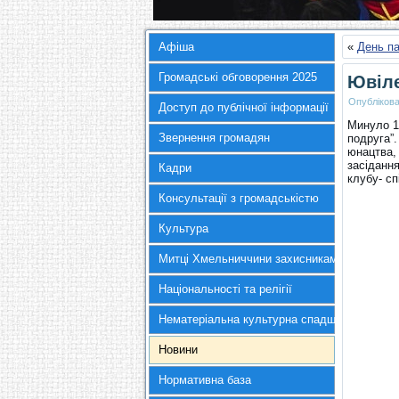
Афіша
«
День па
Громадські обговорення 2025
Ювіле
Опубліков
Доступ до публічної інформації
Минуло 1
Звернення громадян
подруга”.
юнацтва,
засідання
Кадри
клубу- сп
Консультації з громадськістю
Культура
Митці Хмельниччини захисникам України
Національності та релігії
Нематеріальна культурна спадщина
Новини
Нормативна база