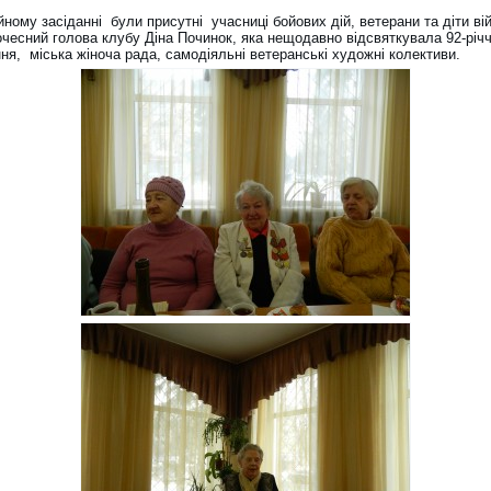
ному засіданні були присутні учасниці бойових дій, ветерани та діти вій
очесний голова клубу Діна Починок, яка нещодавно відсвяткувала 92-річч
ня, міська жіноча рада, самодіяльні ветеранські художні колективи.