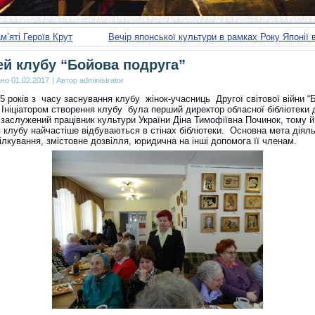
м’яті Героїв Крут
Вечір японської культури в рамках Року Японії в
й клубу “Бойова подруга”
ано
01.02.2017
|
Автор
administrator
5 років з часу заснування клубу жінок-учасниць Другої світової війни “
 Ініціатором створення клубу була перший директор обласної бібліотеки 
 заслужений працівник культури України Діна Тимофіївна Починок, тому й
 клубу найчастіше відбуваються в стінах бібліотеки. Основна мета діяль
ілкування, змістовне дозвілля, юридична на інші допомога її членам.