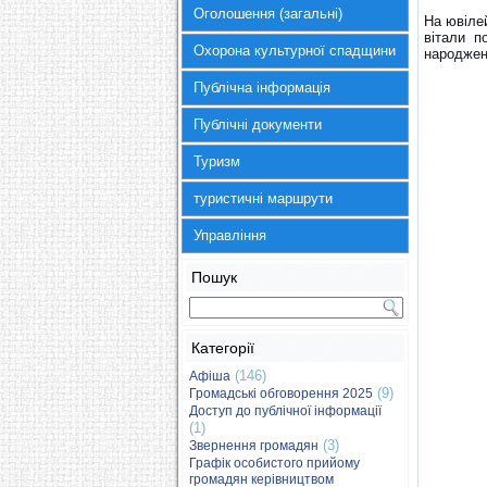
Оголошення (загальні)
На ювілей
вітали п
Охорона культурної спадщини
народжен
Публічна інформація
Публічні документи
Туризм
туристичні маршрути
Управління
Пошук
Категорії
(146)
Афіша
(9)
Громадські обговорення 2025
Доступ до публічної інформації
(1)
(3)
Звернення громадян
Графік особистого прийому
громадян керівництвом