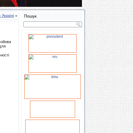
 Україні
»
Пошук
Бойова
для
ності