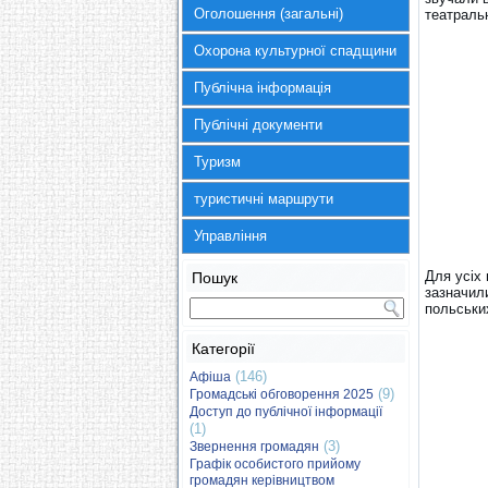
Оголошення (загальні)
театральн
Охорона культурної спадщини
Публічна інформація
Публічні документи
Туризм
туристичні маршрути
Управління
Для усіх 
Пошук
зазначил
польських
Категорії
(146)
Афіша
(9)
Громадські обговорення 2025
Доступ до публічної інформації
(1)
(3)
Звернення громадян
Графік особистого прийому
громадян керівництвом