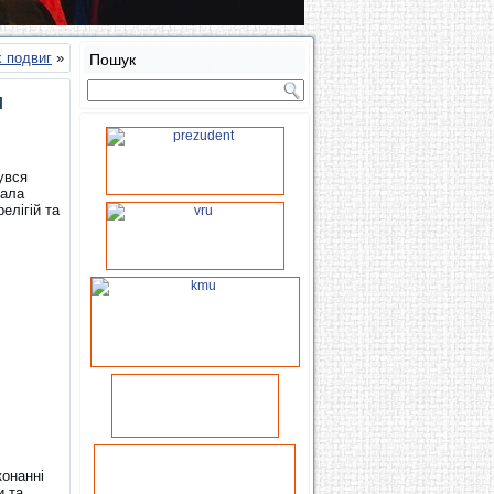
х подвиг
»
Пошук
и
увся
тала
елігій та
конанні
и та