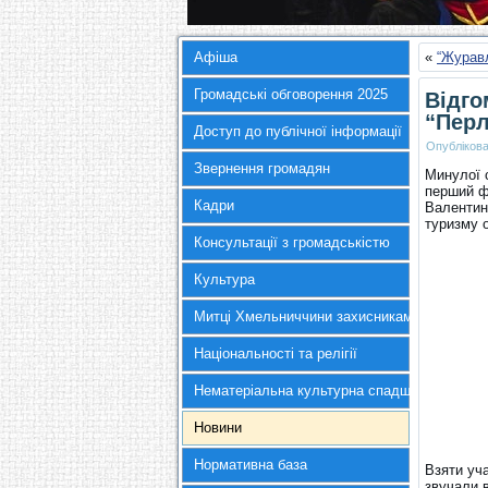
Афіша
«
“Журавл
Громадські обговорення 2025
Відго
“Перл
Доступ до публічної інформації
Опубліков
Звернення громадян
Минулої с
перший ф
Кадри
Валентина
туризму 
Консультації з громадськістю
Культура
Митці Хмельниччини захисникам України
Національності та релігії
Нематеріальна культурна спадщина
Новини
Нормативна база
Взяти уча
звучали в