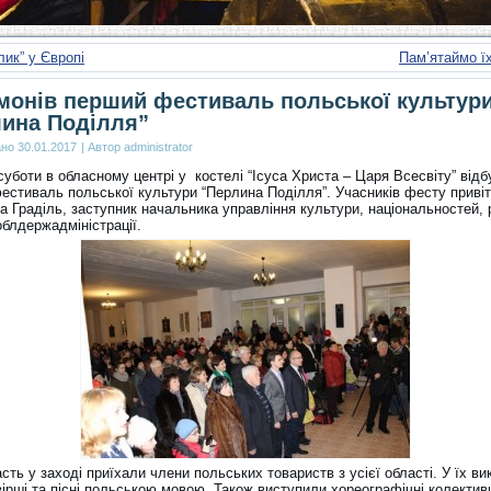
ик” у Європі
Пам’ятаймо ї
монів перший фестиваль польської культур
ина Поділля”
ано
30.01.2017
|
Автор
administrator
уботи в обласному центрі у костелі “Ісуса Христа – Царя Всесвіту” відб
естиваль польської культури “Перлина Поділля”. Учасників фесту приві
 Граділь, заступник начальника управління культури, національностей, р
облдержадміністрації.
сть у заході приїхали члени польських товариств з усієї області. У їх ви
ірші та пісні польською мовою. Також виступили хореографічні колектив