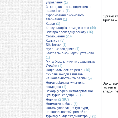
управління
(1)
Законодавство та нормативно-
правові акти
(1)
Оформлення письмового
Організат
звернення
(1)
Христа – 
(1)
Кадри
(44)
Консультації з громадськістю
(16)
Звіт про проведену роботу
(28)
Оголошення
(3)
Культура
(1)
Бібліотеки
(1)
Музеї. Заповідники
Театрально-концертні установи
(1)
Митці Хмельниччини захисникам
України
(1)
(10)
Національності та релігії
Основні заходи з питань
національностей та релігій
(5)
Нематеріальна культурна
Захід від
(1)
спадщина
гостей із
Заходи у сфері нематеріальної
влади, п
культурної спадщини
(1)
(2 397)
Новини
(5)
Нормативна база
Накази управління культури,
національностей, релігій та
туризму облдержадміністрації
(3)