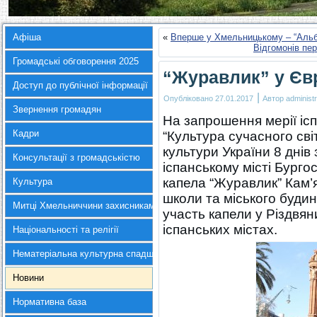
Афіша
«
Вперше у Хмельницькому – “Альб
Відгомонів пе
Громадські обговорення 2025
“Журавлик” у Єв
Доступ до публічної інформації
|
Опубліковано
27.01.2017
Автор
administr
Звернення громадян
На запрошення мерії ісп
Кадри
“Культура сучасного сві
культури України 8 днів
Консультації з громадськістю
іспанському місті Бург
капела “Журавлик” Кам’
Культура
школи та міського будин
Митці Хмельниччини захисникам України
участь капели у Різдвя
іспанських містах.
Національності та релігії
Нематеріальна культурна спадщина
Новини
Нормативна база