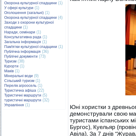
(1)
Охорона культурної спадщини
(1)
У сфері культури
(1)
Оголошення (загальні)
(4)
Охорона культурної спадщини
Заходи з охорони культурної
(1)
спадщини
(1)
Наради, семінари
(1)
Консультативна рада
(1)
Загальна інформація
(1)
Пам'ятки культурної спадщини
(36)
Публічна інформація
(73)
Публічні документи
(38)
Туризм
(1)
Курорти
(1)
Маків
(9)
Мінеральні води
(1)
Сільський туризм
(1)
Перелік агроосель
(22)
Туристична афіша
(5)
Туристичні маршрути
(32)
туристичні маршрути
(1)
Управління
Юні хористки з древньо
демонстрували свою ма
туристами іспанських мі
Бургос), Куельяр (провін
Авіла). За 7 днів “Журав