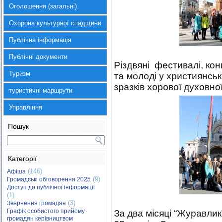
Оголошення (загальні)
Охорона культурної спадщини
Публічна інформація
Публічні документи
Різдвяні фестивалі, ко
Туризм
та молоді у християнсь
зразків хорової духовної
туристичні маршрути
Управління
Пошук
Категорії
(146)
Афіша
(9)
Громадські обговорення 2025
Доступ до публічної інформації
(1)
(3)
Звернення громадян
Графік особистого прийому
За два місяці “Журавлик”
громадян керівництвом