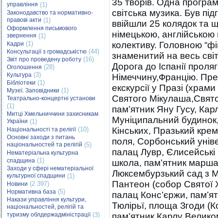
35 творів. Одна програм
управління
(1)
світська музика. Був пі
Законодавство та нормативно-
правові акти
(1)
ввійшли 25 колядок та щ
Оформлення письмового
німецькою, англійською
звернення
(1)
(1)
колективу. Головною “фі
Кадри
(44)
Консультації з громадськістю
знаменитий на весь сві
(16)
Звіт про проведену роботу
Дорога до Іспанії проля
(28)
Оголошення
(3)
Культура
Німеччину,Францію. Пре
(1)
Бібліотеки
екскурсії у Празі (храми
(1)
Музеї. Заповідники
Святого Мікулаша,Свято
Театрально-концертні установи
(1)
пам’ятник Яну Гусу, Кар
Митці Хмельниччини захисникам
Муніципальний будинок
України
(1)
(10)
Кінських, Празький кре
Національності та релігії
Основні заходи з питань
поля, Сорбонський унів
національностей та релігій
(5)
палац Лувр, Єлисейські
Нематеріальна культурна
(1)
спадщина
школа, пам’ятник марша
Заходи у сфері нематеріальної
Люксембурзький сад з 
культурної спадщини
(1)
Пантеон (собор Святої
(2 397)
Новини
(5)
Нормативна база
палац Конс’єржи, пам’ят
Накази управління культури,
Тюлірьї, площа Згоди (К
національностей, релігій та
туризму облдержадміністрації
(3)
пам’ятник Карлу Великом