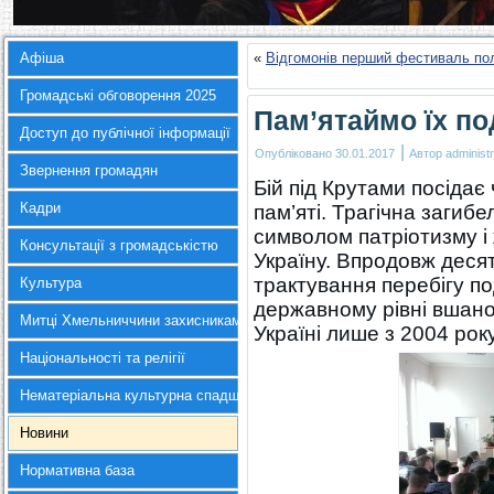
Афіша
«
Відгомонів перший фестиваль пол
Громадські обговорення 2025
Пам’ятаймо їх по
Доступ до публічної інформації
|
Опубліковано
30.01.2017
Автор
administr
Звернення громадян
Бій під Крутами посідає 
Кадри
пам’яті. Трагічна загиб
символом патріотизму і
Консультації з громадськістю
Україну. Впродовж десят
трактування перебігу под
Культура
державному рівні вшано
Митці Хмельниччини захисникам України
Україні лише з 2004 року
Національності та релігії
Нематеріальна культурна спадщина
Новини
Нормативна база