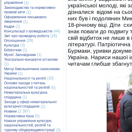
управління
(1)
української молоді, які
Законодавство та нормативно-
дізналися відомі на сьо
правові акти
(1)
Оформлення письмового
них був і подолянин Мик
звернення
(1)
18-річному віці. Діти с
(1)
Кадри
знак поваги до подвигу
(44)
Консультації з громадськістю
(16)
Звіт про проведену роботу
свій відбиток не лише в і
(28)
Оголошення
літературі. Патріотична
(3)
Культура
(1)
Бурмаки, уривки докуме
Бібліотеки
(1)
Музеї. Заповідники
Україна. Нариси нашої і
Театрально-концертні установи
читачам глибше збагнути
(1)
Митці Хмельниччини захисникам
України
(1)
(10)
Національності та релігії
Основні заходи з питань
національностей та релігій
(5)
Нематеріальна культурна
(1)
спадщина
Заходи у сфері нематеріальної
культурної спадщини
(1)
(2 397)
Новини
(5)
Нормативна база
Накази управління культури,
національностей, релігій та
туризму облдержадміністрації
(3)