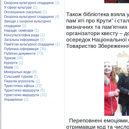
(1)
Охорона культурної спадщини
(1)
У сфері культури
(1)
Оголошення (загальні)
Також бібліотека взяла у
(4)
Охорона культурної спадщини
пам`яті про Крути” і ста
Заходи з охорони культурної
(1)
спадщини
визначних та пам’ятних
(1)
Наради, семінари
організатори квесту – д
(1)
Консультативна рада
осередок Національної с
(1)
Загальна інформація
(1)
Пам'ятки культурної спадщини
Товариство Збереження І
(36)
Публічна інформація
(73)
Публічні документи
(38)
Туризм
(1)
Курорти
(1)
Маків
(9)
Мінеральні води
(1)
Сільський туризм
(1)
Перелік агроосель
(22)
Туристична афіша
(5)
Туристичні маршрути
(32)
туристичні маршрути
(1)
Управління
Переповнені емоціями, 
отримавши код та числов