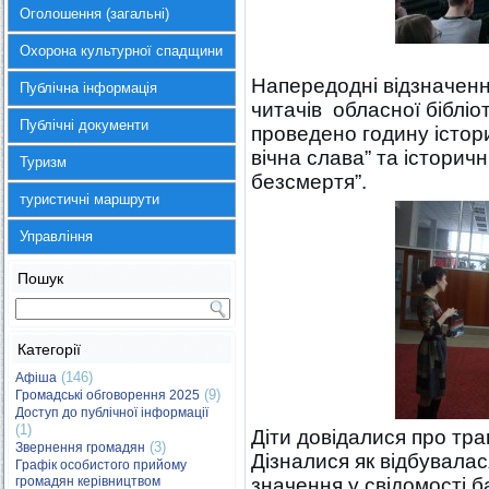
Оголошення (загальні)
Охорона культурної спадщини
Напередодні відзначення 
Публічна інформація
читачів обласної бібліот
Публічні документи
проведено годину історич
вічна слава” та історич
Туризм
безсмертя”.
туристичні маршрути
Управління
Пошук
Категорії
(146)
Афіша
(9)
Громадські обговорення 2025
Доступ до публічної інформації
(1)
Діти довідалися про траг
(3)
Звернення громадян
Дізналися як відбувала
Графік особистого прийому
громадян керівництвом
значення у свідомості б