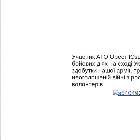
Учасник АТО Орест Юзве
бойових діях на сході У
здобутки нашої армії, п
неоголошеній війні з ро
волонтерів.