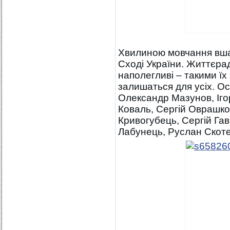
Хвилиною мовчання вшан
Сході України. Життєраді
наполегливі – такими їх
залишаться для усіх. Ос
Олександр Мазунов, Іг
Коваль, Сергій Оврашко
Кривогубець, Сергій Га
Лабунець, Руслан Скоте