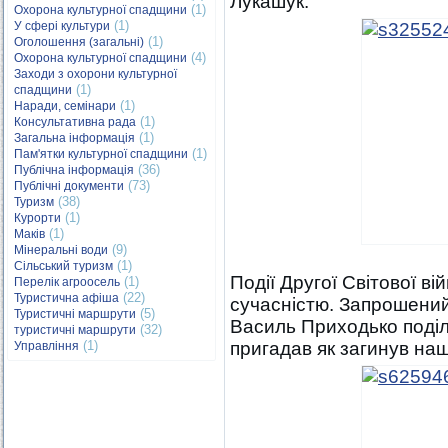
Лукашук.
(1)
Охорона культурної спадщини
(1)
У сфері культури
(1)
Оголошення (загальні)
(4)
Охорона культурної спадщини
Заходи з охорони культурної
(1)
спадщини
(1)
Наради, семінари
(1)
Консультативна рада
(1)
Загальна інформація
(1)
Пам'ятки культурної спадщини
(36)
Публічна інформація
(73)
Публічні документи
(38)
Туризм
(1)
Курорти
(1)
Маків
(9)
Мінеральні води
(1)
Сільський туризм
Події Другої Світової ві
(1)
Перелік агроосель
(22)
Туристична афіша
сучасністю. Запрошений 
(5)
Туристичні маршрути
Василь Приходько поділ
(32)
туристичні маршрути
(1)
пригадав як загинув на
Управління