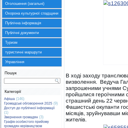
Оголошення (загальні)
Охорона культурної спадщини
Публічна інформація
Публічні документи
Туризм
туристичні маршрути
Управління
Пошук
В ході заходу транслюва
визволення. Ведуча Гал
запрошеними учнями Суди
Категорії
пройшлися героїчними с
(146)
Афіша
страшний день 22 червн
(9)
Громадські обговорення 2025
Фашистські окупанти го
Доступ до публічної інформації
(1)
місяців, зруйнувавши м
(3)
Звернення громадян
жителів.
Графік особистого прийому
громадян керівництвом