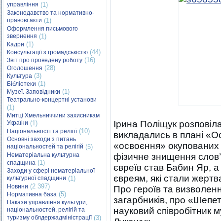
управління
(1)
Законодавство та нормативно-
правові акти
(1)
Оформлення письмового
звернення
(1)
(1)
Кадри
(44)
Консультації з громадськістю
(16)
Звіт про проведену роботу
(28)
Оголошення
(3)
Культура
(1)
Бібліотеки
(1)
Музеї. Заповідники
Театрально-концертні установи
(1)
Митці Хмельниччини захисникам
Ірина Поліщук розповіла 
України
(1)
(10)
Національності та релігії
викладались в плані «О
Основні заходи з питань
«освоєння» окупованих т
національностей та релігій
(5)
Нематеріальна культурна
фізичне знищення слов
(1)
спадщина
євреїв став Бабин Яр, 
Заходи у сфері нематеріальної
євреям, які стали жерт
культурної спадщини
(1)
(2 397)
Новини
Про героїв та визволен
(5)
Нормативна база
загарбників, про «Шепет
Накази управління культури,
науковий співробітник 
національностей, релігій та
туризму облдержадміністрації
(3)