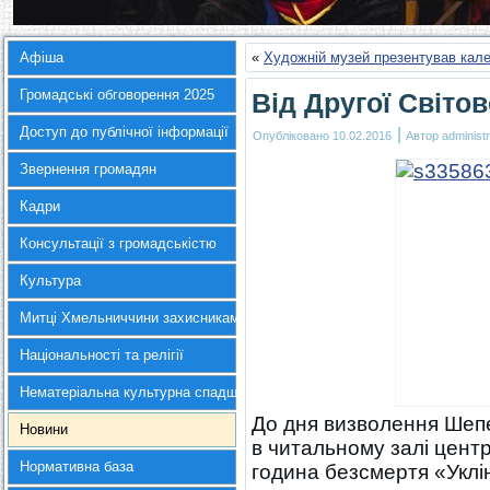
Афіша
«
Художній музей презентував кален
Громадські обговорення 2025
Від Другої Світо
Доступ до публічної інформації
|
Опубліковано
10.02.2016
Автор
administr
Звернення громадян
Кадри
Консультації з громадськістю
Культура
Митці Хмельниччини захисникам України
Національності та релігії
Нематеріальна культурна спадщина
До дня визволення Шепе
Новини
в читальному залі цент
Нормативна база
година безсмертя «Уклін